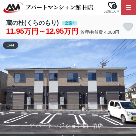
0
お気に入り
蔵の杜(くらのもり)
空室2
11.95万円～12.95万円
管理/共益費 4,000円
1
/
44