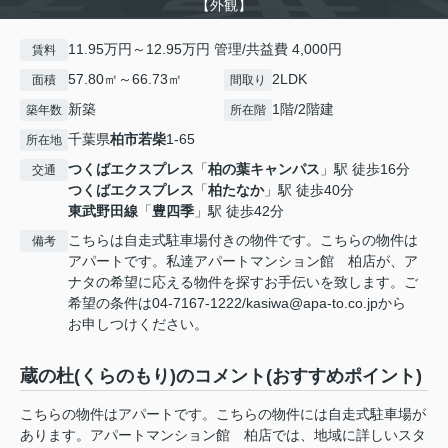
【外観】
11.95万円～12.95万円 管理/共益費 4,000円
賃料
57.80㎡～66.73㎡
2LDK
面積
間取り
新築
1階/2階建
築年数
所在階
千葉県
柏市
若柴
1-65
所在地
つくばエクスプレス
「
柏の葉キャンパス
」駅 徒歩16分
交通
つくばエクスプレス
「
柏たなか
」駅 徒歩40分
東武野田線
「
豊四季
」駅 徒歩42分
こちらは自走式駐車場付きの物件です。こちらの物件は
備考
アパートです。私達アパートマンション館 柏店が、ア
ナタの希望に応える物件を探すお手伝いを致します。ご
希望の条件は04-7167-1222/kasiwa@apa-to.co.jpから
お申しつけください。
蔵の杜(くらのもり)のコメント(おすすめポイント)
こちらの物件はアパートです。こちらの物件には自走式駐車場が
あります。アパートマンション館 柏店では、地域に詳しいスタ