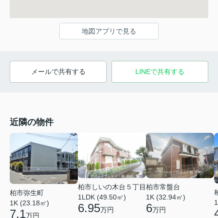
地図アプリで見る
メールで共有する
LINEで共有する
近隣の物件
柏市しいの木台５丁目
柏市常盤台
柏市弥生町
1LDK (49.50㎡)
1K (32.94㎡)
1
1K (23.18㎡)
6.95
6
万円
万円
7.1
万円