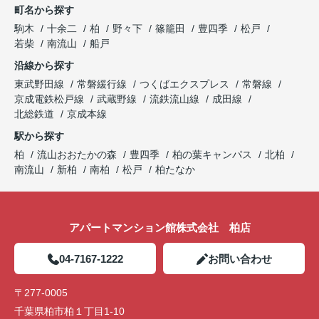
町名から探す
駒木
十余二
柏
野々下
篠籠田
豊四季
松戸
若柴
南流山
船戸
沿線から探す
東武野田線
常磐緩行線
つくばエクスプレス
常磐線
京成電鉄松戸線
武蔵野線
流鉄流山線
成田線
北総鉄道
京成本線
駅から探す
柏
流山おおたかの森
豊四季
柏の葉キャンパス
北柏
南流山
新柏
南柏
松戸
柏たなか
アパートマンション館株式会社 柏店
04-7167-1222
お問い合わせ
〒277-0005
千葉県柏市柏１丁目1-10