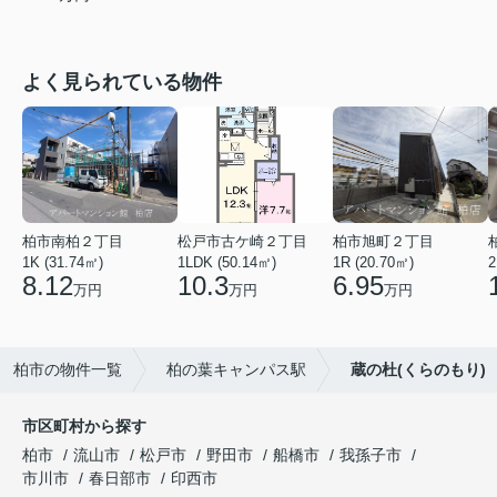
よく見られている物件
柏市南柏２丁目
松戸市古ケ崎２丁目
柏市旭町２丁目
1K (31.74㎡)
1LDK (50.14㎡)
1R (20.70㎡)
2
8.12
10.3
6.95
万円
万円
万円
柏市の物件一覧
柏の葉キャンパス駅
蔵の杜(くらのもり)
市区町村から探す
柏市
流山市
松戸市
野田市
船橋市
我孫子市
市川市
春日部市
印西市