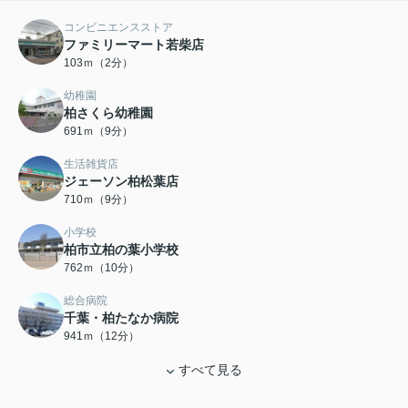
コンビニエンスストア
ファミリーマート若柴店
103ｍ（2分）
幼稚園
柏さくら幼稚園
691ｍ（9分）
生活雑貨店
ジェーソン柏松葉店
710ｍ（9分）
小学校
柏市立柏の葉小学校
762ｍ（10分）
総合病院
千葉・柏たなか病院
941ｍ（12分）
すべて見る