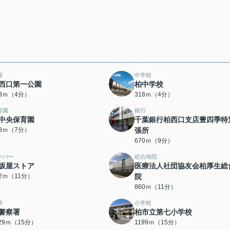
園
中学校
西口第一公園
柏中学校
03ｍ（4分）
318ｍ（4分）
育園
銀行
中央保育園
千葉銀行柏西口支店豊四季特
88ｍ（7分）
張所
670ｍ（9分）
ーパー
総合病院
坂屋ストア
医療法人社団協友会柏厚生総
32ｍ（11分）
院
860ｍ（11分）
察
小学校
警察署
柏市立第七小学校
129ｍ（15分）
1199ｍ（15分）