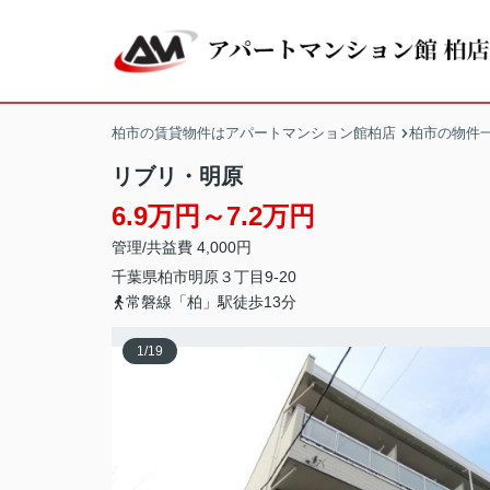
柏市の賃貸物件はアパートマンション館柏店
柏市の物件
リブリ・明原
6.9万円～7.2万円
管理/共益費 4,000円
千葉県
柏市
明原
３丁目9-20
常磐線「柏」駅徒歩13分
1
/
19