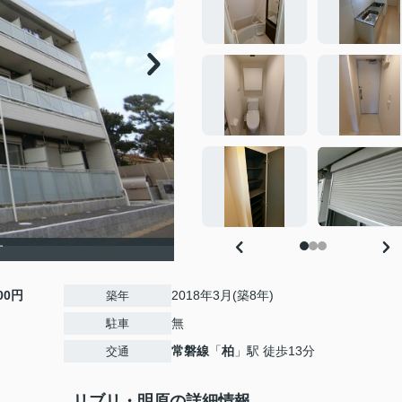
す
000円
2018年3月(築8年)
築年
無
駐車
常磐線
「
柏
」駅 徒歩13分
交通
リブリ・明原の詳細情報