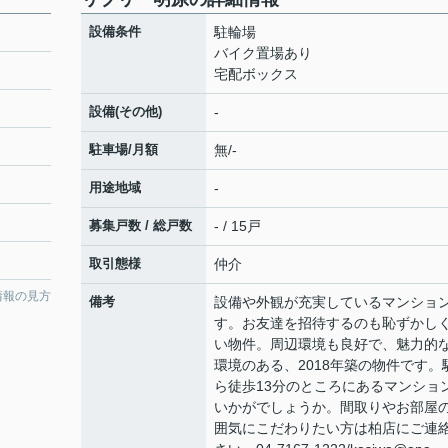
設備条件
駐輪場
バイク置場あり
宅配ボックス
設備(その他)
-
駐車場/月額
無/-
用途地域
-
募集戸数 / 総戸数
- / 15戸
取引態様
仲介
情報の見方
備考
設備や外観が充実しているマンショ
す。お友達を招待するのも恥ずかし
い物件。周辺環境も良好で、魅力的
環境のある、2018年築の物件です。
ら徒歩13分のところにあるマンショ
いかがでしょうか。間取りやお部屋
囲気にこだわりたい方は柏店にご連