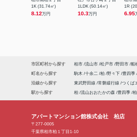
1K (31.74㎡)
1LDK (50.14㎡)
1R (2
8.12
10.3
6.95
万円
万円
市区町村から探す
柏市
流山市
松戸市
野田市
船
町名から探す
駒木
十余二
柏
野々下
豊四季
沿線から探す
東武野田線
常磐緩行線
つくば
駅から探す
柏
流山おおたかの森
豊四季
柏
アパートマンション館株式会社 柏店
〒277-0005
千葉県柏市柏１丁目1-10