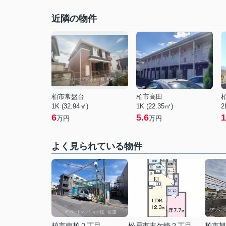
近隣の物件
柏市常盤台
柏市高田
1K (32.94㎡)
1K (22.35㎡)
2
6
5.6
1
万円
万円
よく見られている物件
柏市南柏２丁目
松戸市古ケ崎２丁目
柏市旭