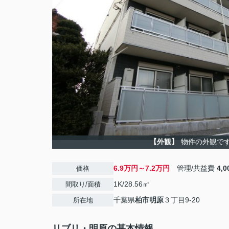
【外観】
物件の外観で
6.9万円～7.2万円
管理/共益費
4,
価格
1K/28.56㎡
間取り/面積
千葉県
柏市
明原
３丁目9-20
所在地
リブリ・明原の基本情報