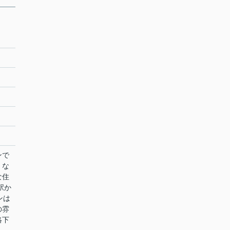
ンで
くな
な住
駅か
ンは
の雰
絡下