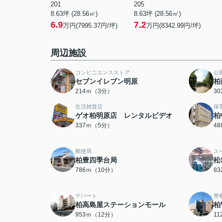
201
205
8.63坪 (28.56㎡)
8.63坪 (28.56㎡)
6.9
7.2
万円(7995.37円/坪)
万円(8342.99円/坪)
周辺施設
コンビニエンスストア
公
セブンイレブン明原
柏
214ｍ（3分）
3
生活雑貨店
保
ゲオ柏明原店 レンタルビデオ
柏
337ｍ（5分）
4
郵便局
ス
柏豊四季台局
松
786ｍ（10分）
8
デパート
警
柏高島屋ステーションモール
柏
953ｍ（12分）
1