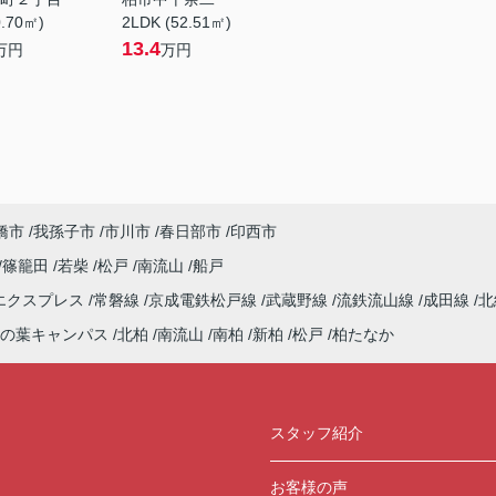
0.70㎡)
2LDK (52.51㎡)
13.4
万円
万円
橋市
我孫子市
市川市
春日部市
印西市
篠籠田
若柴
松戸
南流山
船戸
エクスプレス
常磐線
京成電鉄松戸線
武蔵野線
流鉄流山線
成田線
北
の葉キャンパス
北柏
南流山
南柏
新柏
松戸
柏たなか
スタッフ紹介
お客様の声