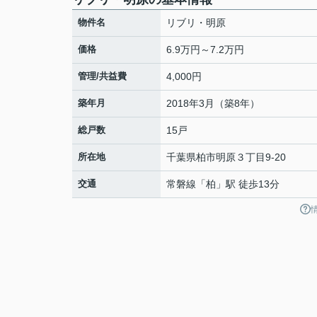
物件名
リブリ・明原
価格
6.9万円～7.2万円
管理/共益費
4,000円
築年月
2018年3月（築8年）
総戸数
15戸
所在地
千葉県
柏市
明原
３丁目9-20
交通
常磐線
「
柏
」駅 徒歩13分