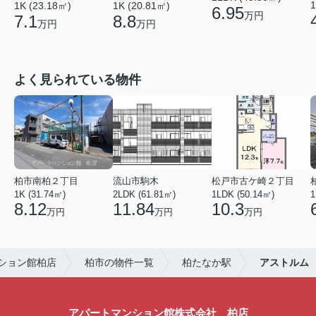
1
1K (23.18㎡)
1K (20.81㎡)
6.95
万円
7.1
8.8
万円
万円
よく見られている物件
柏市南柏２丁目
流山市駒木
松戸市古ケ崎２丁目
1K (31.74㎡)
2LDK (61.81㎡)
1LDK (50.14㎡)
1
8.12
11.84
10.3
万円
万円
万円
ション館柏店
柏市の物件一覧
柏たなか駅
アストルム
アパートマンション館株式会社 柏店