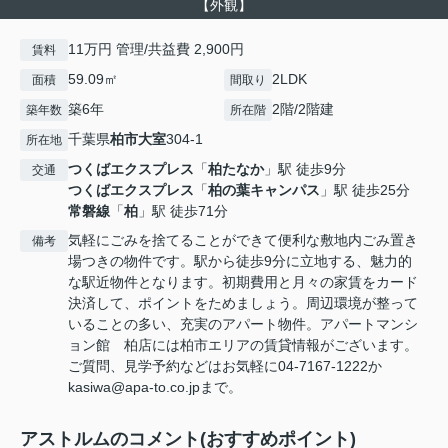
【外観】
11万円 管理/共益費 2,900円
賃料
59.09㎡
2LDK
面積
間取り
築6年
2階/2階建
築年数
所在階
千葉県
柏市
大室
304-1
所在地
つくばエクスプレス
「
柏たなか
」駅 徒歩9分
交通
つくばエクスプレス
「
柏の葉キャンパス
」駅 徒歩25分
常磐線
「
柏
」駅 徒歩71分
気軽にごみを捨てることができて便利な敷地内ごみ置き
備考
場つきの物件です。駅から徒歩9分に立地する、魅力的
な駅近物件となります。初期費用と月々の家賃をカード
決済して、ポイントをためましょう。周辺環境が整って
いることの多い、充実のアパート物件。アパートマンシ
ョン館 柏店には柏市エリアの賃貸情報がございます。
ご質問、見学予約などはお気軽に04-7167-1222か
kasiwa@apa-to.co.jpまで。
アストルムのコメント(おすすめポイント)