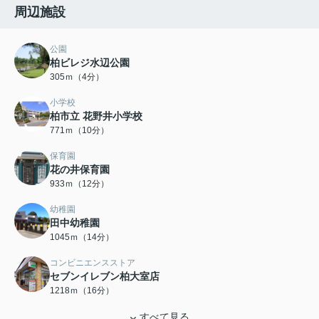
周辺施設
公園
柏ビレジ水辺公園
305ｍ（4分）
小学校
柏市立 花野井小学校
771ｍ（10分）
保育園
花の井保育園
933ｍ（12分）
幼稚園
田中幼稚園
1045ｍ（14分）
コンビニエンスストア
セブンイレブン柏大室店
1218ｍ（16分）
すべて見る