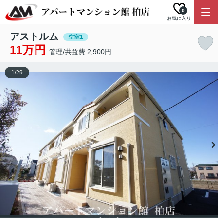
0
お気に入り
アストルム
空室1
11万円
管理/共益費 2,900円
1
/
29