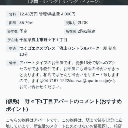
【居間・リビング】リビング（イメージ）
12.48万円 管理/共益費 4,000円
賃料
55.70㎡
2LDK
面積
間取り
予定
2階/2階建
築年数
所在階
千葉県
流山市
野々下
１丁目
所在地
つくばエクスプレス
「
流山セントラルパーク
」駅 徒歩
交通
13分
アパートタイプのお部屋です。徒歩13分で駅へのアク
備考
セスができる物件です。お部屋にも運命の出会いがきっ
とあります。柏店ではそんな出会いをサポート致します
ので、まずは04-7167-1222/kasiwa@apa-to.co.jpから
お問い合わせください。
(仮称) 野々下1丁目アパートのコメント(おすすめ
ポイント)
こちらの物件はアパートです。この物件は、駅まで徒歩13分に立
地しています。新生活のスタートに欠かせないお部屋探し。柏店