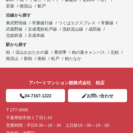
若柴
南流山
船戸
沿線から探す
東武野田線
常磐緩行線
つくばエクスプレス
常磐線
武蔵野線
京成電鉄松戸線
流鉄流山線
成田線
北総鉄道
京成本線
駅から探す
柏
流山おおたかの森
豊四季
柏の葉キャンパス
北柏
南流山
新柏
南柏
松戸
柏たなか
アパートマンション館株式会社 柏店
04-7167-1222
お問い合わせ
〒277-0005
千葉県柏市柏１丁目1-10
営業時間：
平日9:30～18：30 土日祭10：00～19：00