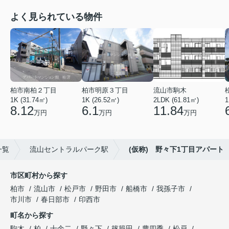
よく見られている物件
柏市南柏２丁目
柏市明原３丁目
流山市駒木
1K (31.74㎡)
1K (26.52㎡)
2LDK (61.81㎡)
1
8.12
6.1
11.84
万円
万円
万円
一覧
流山セントラルパーク駅
(仮称) 野々下1丁目アパート
市区町村から探す
柏市
流山市
松戸市
野田市
船橋市
我孫子市
市川市
春日部市
印西市
町名から探す
駒木
柏
十余二
野々下
篠籠田
豊四季
松戸