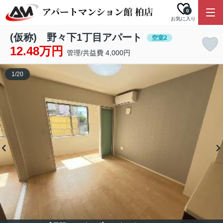
0
お気に入り
(仮称) 野々下1丁目アパート
空室2
12.48万円
管理/共益費 4,000円
1
/
20