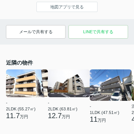
地図アプリで見る
メールで共有する
LINEで共有する
近隣の物件
-
-
-
2LDK (63.81㎡)
2LDK (55.27㎡)
1LDK (47.51㎡)
2
12.7
11.7
万円
万円
11
万円