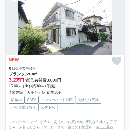
NEW
我孫子市中峠台
プランタン中峠
3.2
万円
管理/共益費3,000円
15.00㎡ (1K) /築36年 /2階建
常磐線「天王台」駅 徒歩38分
駐輪場
CATV
インターネット対応
閑静な住宅地
バイク置場あり
公共下水
スーパーやコンビニが近くにあるのでお買い物に便利な立地です(*´▽｀
*) ★一人暮らしからファミリーまで！全てのお部屋を...
もっと見る