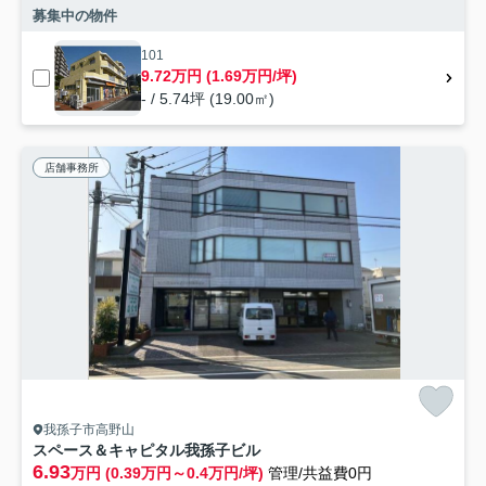
募集中の物件
101
9.72万円 (1.69万円/坪)
- / 5.74坪 (19.00㎡)
店舗事務所
我孫子市高野山
スペース＆キャピタル我孫子ビル
6.93
万円 (0.39万円～0.4万円/坪)
管理/共益費0円