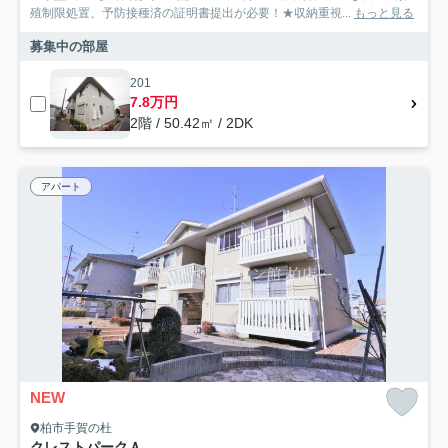
殖制限処置、予防接種済の証明書提出が必要！★収納重視...
もっと見る
募集中の部屋
201
7.8万円
2階 / 50.42㎡ / 2DK
アパート
NEW
柏市手賀の杜
クレストパークＡ