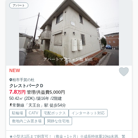
アパート
NEW
柏市手賀の杜
クレストパークＤ
7.8
万円
管理/共益費5,000円
50.42㎡ (2DK) /築16年 /2階建
常磐線「天王台」駅 徒歩54分
駐輪場
CATV
宅配ボックス
インターネット対応
敷地内ごみ置き場
閑静な住宅地
★小型犬1匹まで飼育可！（敷金＋1ヶ月）※成長時体重10kg未満、繁