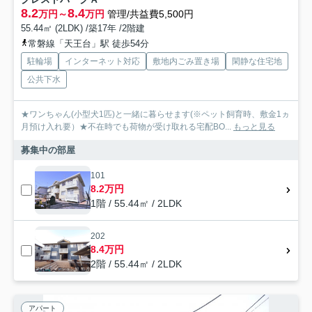
8.2
8.4
万円～
万円
管理/共益費5,500円
55.44㎡ (2LDK) /築17年 /2階建
常磐線「天王台」駅 徒歩54分
駐輪場
インターネット対応
敷地内ごみ置き場
閑静な住宅地
公共下水
★ワンちゃん(小型犬1匹)と一緒に暮らせます(※ペット飼育時、敷金1ヵ
月預け入れ要）★不在時でも荷物が受け取れる宅配BO...
もっと見る
募集中の部屋
101
8.2万円
1階 / 55.44㎡ / 2LDK
202
8.4万円
2階 / 55.44㎡ / 2LDK
アパート