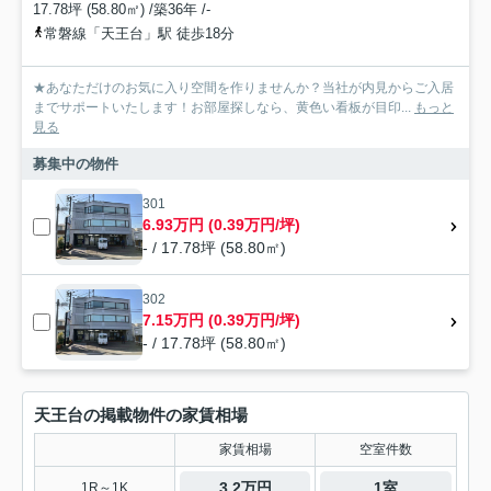
17.78坪 (58.80㎡) /築36年 /-
常磐線「天王台」駅 徒歩18分
★あなただけのお気に入り空間を作りませんか？当社が内見からご入居
までサポートいたします！お部屋探しなら、黄色い看板が目印...
もっと
見る
募集中の物件
301
6.93万円 (0.39万円/坪)
- / 17.78坪 (58.80㎡)
302
7.15万円 (0.39万円/坪)
- / 17.78坪 (58.80㎡)
天王台の掲載物件の家賃相場
家賃相場
空室件数
3.2万円
1室
1R～1K