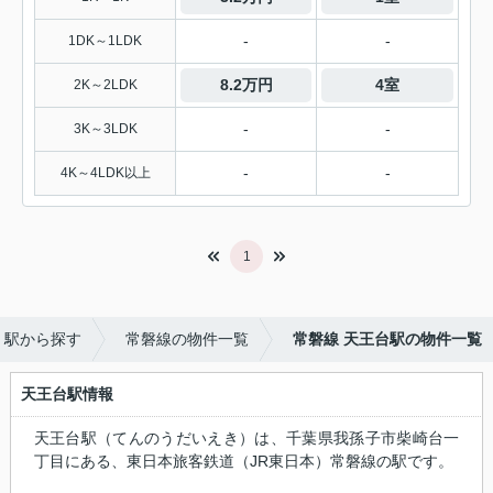
-
-
1DK～1LDK
8.2万円
4室
2K～2LDK
-
-
3K～3LDK
-
-
4K～4LDK以上
1
・駅から探す
常磐線の物件一覧
常磐線 天王台駅の物件一覧
天王台駅情報
天王台駅（てんのうだいえき）は、千葉県我孫子市柴崎台一
丁目にある、東日本旅客鉄道（JR東日本）常磐線の駅です。