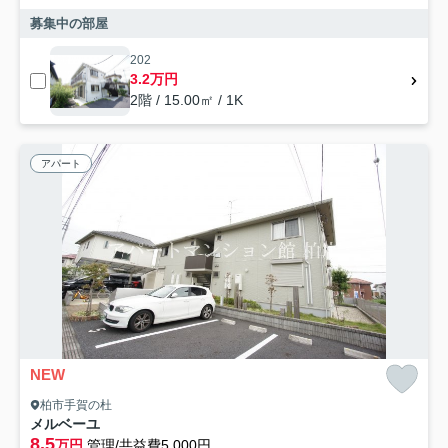
募集中の部屋
202
3.2万円
2階 / 15.00㎡ / 1K
アパート
NEW
柏市手賀の杜
メルベーユ
8.5
万円
管理/共益費5,000円