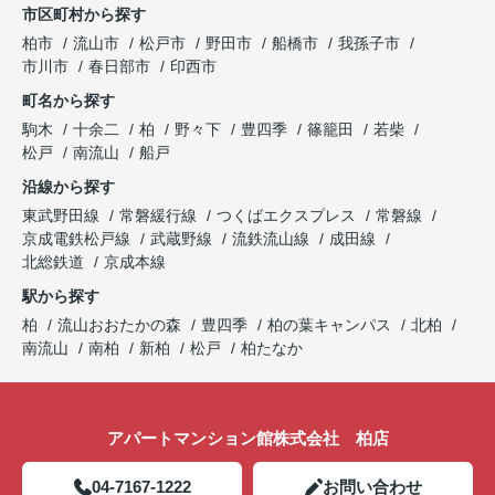
市区町村から探す
柏市
流山市
松戸市
野田市
船橋市
我孫子市
市川市
春日部市
印西市
町名から探す
駒木
十余二
柏
野々下
豊四季
篠籠田
若柴
松戸
南流山
船戸
沿線から探す
東武野田線
常磐緩行線
つくばエクスプレス
常磐線
京成電鉄松戸線
武蔵野線
流鉄流山線
成田線
北総鉄道
京成本線
駅から探す
柏
流山おおたかの森
豊四季
柏の葉キャンパス
北柏
南流山
南柏
新柏
松戸
柏たなか
アパートマンション館株式会社 柏店
04-7167-1222
お問い合わせ