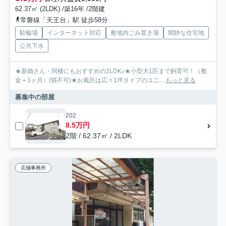
62.37㎡ (2LDK) /築16年 /2階建
常磐線「天王台」駅 徒歩58分
駐輪場
インターネット対応
敷地内ごみ置き場
閑静な住宅地
公共下水
★新婚さん・同棲にもおすすめの2LDK♪★小型犬1匹まで飼育可！（敷
金＋1ヶ月）(猫不可)★お風呂は広々1坪タイプのユニ...
もっと見る
募集中の部屋
202
8.5万円
2階 / 62.37㎡ / 2LDK
店舗事務所