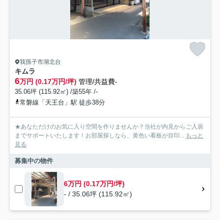
我孫子市湖北台
キムラ
6
万円 (0.17万円/坪)
管理/共益費-
35.06坪 (115.92㎡) /築55年 /-
常磐線「天王台」駅 徒歩38分
★あなただけのお気に入り空間を作りませんか？当社が内見からご入居
までサポートいたします！お部屋探しなら、黄色い看板が目印...
もっと
見る
募集中の物件
6万円 (0.17万円/坪)
- / 35.06坪 (115.92㎡)