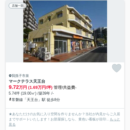
店舗一部
我孫子市泉
マークテラス天王台
9.72
万円 (1.69万円/坪)
管理/共益費-
5.74坪 (19.00㎡) /築39年 /-
常磐線「天王台」駅 徒歩8分
★あなただけのお気に入り空間を作りませんか？当社が内見からご入居
までサポートいたします！お部屋探しなら、黄色い看板が目印...
もっと
見る