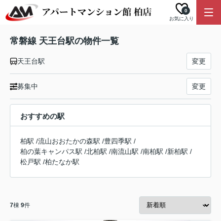
0
お気に入り
常磐線 天王台駅の物件一覧
天王台駅
変更
募集中
変更
おすすめの駅
柏駅
/
流山おおたかの森駅
/
豊四季駅
/
柏の葉キャンパス駅
/
北柏駅
/
南流山駅
/
南柏駅
/
新柏駅
/
松戸駅
/
柏たなか駅
7
棟
9
件