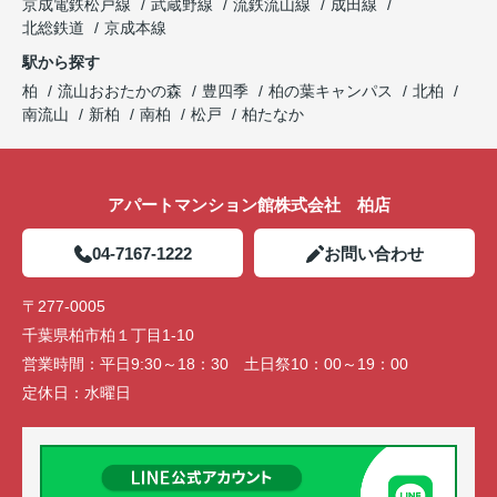
京成電鉄松戸線
武蔵野線
流鉄流山線
成田線
北総鉄道
京成本線
駅から探す
柏
流山おおたかの森
豊四季
柏の葉キャンパス
北柏
南流山
新柏
南柏
松戸
柏たなか
アパートマンション館株式会社 柏店
04-7167-1222
お問い合わせ
〒277-0005
千葉県柏市柏１丁目1-10
営業時間：
平日9:30～18：30 土日祭10：00～19：00
定休日：
水曜日