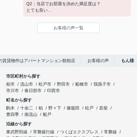
開催中！ お問い合わせは 04(7167)1222までどう
Q2：当店でお部屋を決めた満足度は？
アパートマンション館では、お部屋のご紹介だけ
ぞ♪
とても良い
でなく、入居後のアフターフォローもさせて頂いて
Q3：物件の決め手となったポイントは？
おります。
環境
引越し業者のご紹介やインターネット回線のご相
お客様の声一覧
談、その他入居中のお困りごとなどございました
---------------------------
ら、どうぞお気軽にご相談ください。
この度は弊社でのご契約ありがとうございまし
アパートマンション館は365日毎日キャンペーン
た！
開催中！ お問い合わせは 04(7167)1222までどう
アパートマンション館では、お部屋のご紹介だけ
ぞ♪
の賃貸物件はアパートマンション館柏店
お客様の声
もん様
でなく、入居後のアフターフォローもさせて頂いて
おります。
引越し業者のご紹介やインターネット回線のご相
市区町村から探す
談、その他入居中のお困りごとなどございました
柏市
流山市
松戸市
野田市
船橋市
我孫子市
ら、どうぞお気軽にご相談ください。
市川市
春日部市
印西市
アパートマンション館は365日毎日キャンペーン
町名から探す
開催中！ お問い合わせは 04(7167)1222までどう
ぞ♪
駒木
十余二
柏
野々下
篠籠田
松戸
若柴
豊四季
南流山
船戸
沿線から探す
東武野田線
常磐緩行線
つくばエクスプレス
常磐線