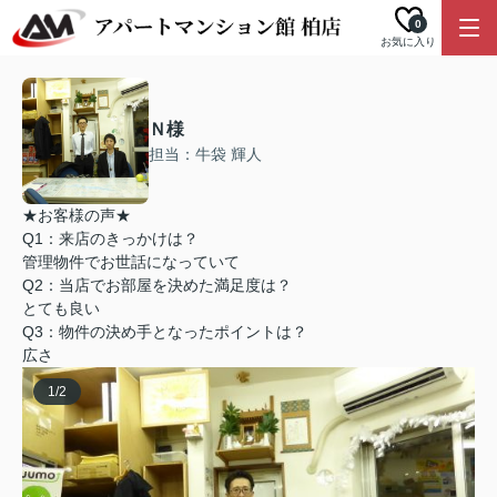
0
お気に入り
Ｎ様
担当：牛袋 輝人
★お客様の声★
Q1：来店のきっかけは？
管理物件でお世話になっていて
Q2：当店でお部屋を決めた満足度は？
とても良い
Q3：物件の決め手となったポイントは？
広さ
1
/
2