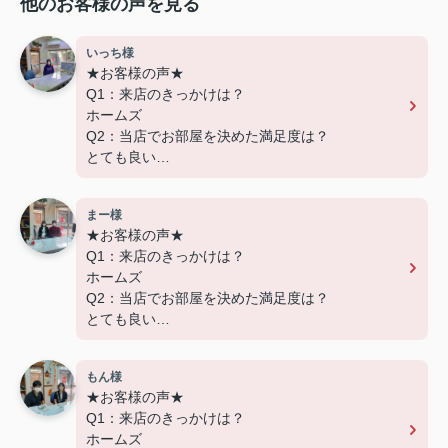
他のお客様の声を見る
いっち様
★お客様の声★
Q1：来店のきっかけは？
ホームズ
Q2：当店でお部屋を決めた満足度は？
とても良い
Q3：物件の決め手となったポイントは？
設備
まー様
★お客様の声★
---------------------------
Q1：来店のきっかけは？
この度は弊社でのご契約ありがとうございまし
ホームズ
た！
Q2：当店でお部屋を決めた満足度は？
アパートマンション館では、お部屋のご紹介だけ
とても良い
でなく、入居後のアフターフォローもさせて頂いて
Q3：物件の決め手となったポイントは？
おります。
交通
引越し業者のご紹介やインターネット回線のご相
もん様
談、その他入居中のお困りごとなどございました
★お客様の声★
---------------------------
ら、どうぞお気軽にご相談ください。
Q1：来店のきっかけは？
この度は弊社でのご契約ありがとうございまし
アパートマンション館は365日毎日キャンペーン
ホームズ
た！