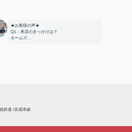
★お客様の声★
Q1：来店のきっかけは？
ホームズ
Q2：当店でお部屋を決めた満足度は？
とても良い
Q3：物件の決め手となったポイントは？
環境
---------------------------
この度は弊社でのご契約ありがとうございま
した！
アパートマンション館では、お部屋のご紹介
だけでなく、入居後のアフターフォローもさせ
て頂いております。
総鉄道
京成本線
引越し業者のご紹介やインターネット回線のご
相談、その他入居中のお困りごとなどございま
したら、どうぞお気軽にご相談ください。
アパートマンション館は365日毎日キャンペー