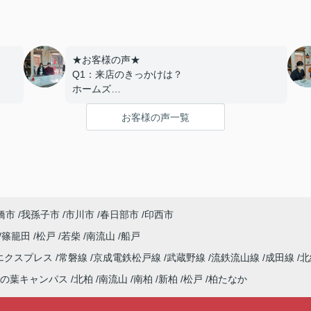
★お客様の声★
Q1：来店のきっかけは？
ホームズ
Q2：当店でお部屋を決めた満足度は？
お客様の声一覧
とても良い
Q3：物件の決め手となったポイントは？
交通
---------------------------
ま
この度は弊社でのご契約ありがとうございま
した！
橋市
我孫子市
市川市
春日部市
印西市
介
アパートマンション館では、お部屋のご紹介
させ
だけでなく、入居後のアフターフォローもさせ
篠籠田
松戸
若柴
南流山
船戸
て頂いております。
エクスプレス
常磐線
京成電鉄松戸線
武蔵野線
流鉄流山線
成田線
北
のご
引越し業者のご紹介やインターネット回線のご
いま
相談、その他入居中のお困りごとなどございま
の葉キャンパス
北柏
南流山
南柏
新柏
松戸
柏たなか
したら、どうぞお気軽にご相談ください。
ペー
アパートマンション館は365日毎日キャンペー