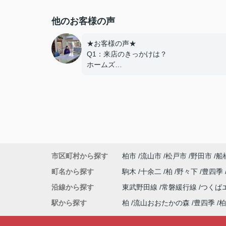
他のお客様の声
★お客様の声★
Q1：来店のきっかけは？
ホームズ
Q2：当店でお部屋を決めた満足度は？
とても良い
Q3：物件の決め手となったポイントは？
設備
---------------------------
この度は弊社でのご契約ありがとうござい
した！
市区町村から探す
柏市
流山市
松戸市
野田市
船
アパートマンション館では、お部屋のご紹
だけでなく、入居後のアフターフォローも
町名から探す
駒木
十余二
柏
野々下
豊四季
て頂いております。
沿線から探す
東武野田線
常磐緩行線
つくば
引越し業者のご紹介やインターネット回線
相談、その他入居中のお困りごとなどござ
駅から探す
柏
流山おおたかの森
豊四季
柏
したら、どうぞお気軽にご相談ください。
アパートマンション館は365日毎日キャン