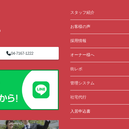
2ま
ン開催中！ お問い合わせは 04(7167)1222ま
でどうぞ♪
スタッフ紹介
お客様の声
0
採用情報
04-7167-1222
オーナー様へ
街レポ
管理システム
社宅代行
入居申込書