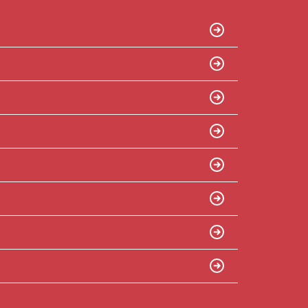
ン開催中！ お問い合わせは 04(7167)1222ま
でどうぞ♪