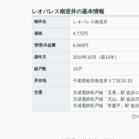
レオパレス南逆井の基本情報
物件名
レオパレス南逆井
価格
4.7万円
管理/共益費
6,000円
築年月
2010年10月（築15年）
総戸数
10戸
所在地
千葉県
柏市
南逆井
３丁目10-10
交通
京成電鉄松戸線
「
五香
」駅 徒歩1
京成電鉄松戸線
「
元山
」駅 徒歩2
京成電鉄松戸線
「
常盤平
」駅 徒歩