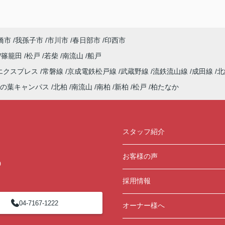
橋市
我孫子市
市川市
春日部市
印西市
篠籠田
松戸
若柴
南流山
船戸
エクスプレス
常磐線
京成電鉄松戸線
武蔵野線
流鉄流山線
成田線
北
の葉キャンパス
北柏
南流山
南柏
新柏
松戸
柏たなか
スタッフ紹介
お客様の声
0
採用情報
04-7167-1222
オーナー様へ