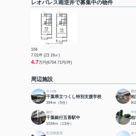
レオパレス南逆井で募集中の物件
104
7.01坪 (23.18㎡)
4.7
万円(6704.71円/坪)
周辺施設
その他
郵
千葉県立つくし特別支援学校
柏
394ｍ（5分）
9
銀行
中
千葉銀行五香駅中
柏
1034ｍ（13分）
1
生活雑貨店
ホ