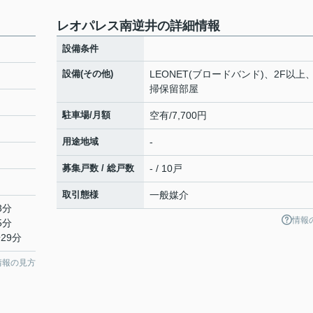
レオパレス南逆井の詳細情報
設備条件
設備(その他)
LEONET(ブロードバンド)、2F以上
掃保留部屋
駐車場/月額
空有/7,700円
用途地域
-
募集戸数 / 総戸数
- / 10戸
取引態様
一般媒介
3分
情報
5分
29分
情報の見方