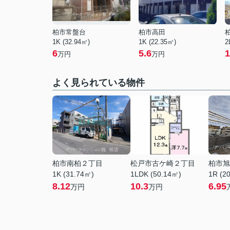
柏市常盤台
柏市高田
1K (32.94㎡)
1K (22.35㎡)
2
6
5.6
1
万円
万円
よく見られている物件
柏市南柏２丁目
松戸市古ケ崎２丁目
柏市旭
1K (31.74㎡)
1LDK (50.14㎡)
1R (2
8.12
10.3
6.95
万円
万円