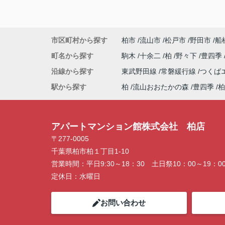
市区町村から探す
柏市
流山市
松戸市
野田市
船
町名から探す
駒木
十余二
柏
野々下
豊四季
沿線から探す
東武野田線
常磐緩行線
つくば
駅から探す
柏
流山おおたかの森
豊四季
柏
アパートマンション館株式会社 柏店
〒277-0005
千葉県柏市柏１丁目1-10
営業時間：
平日9:30～18：30 土日祭10：00～19：0
定休日：
水曜日
お問い合わせ