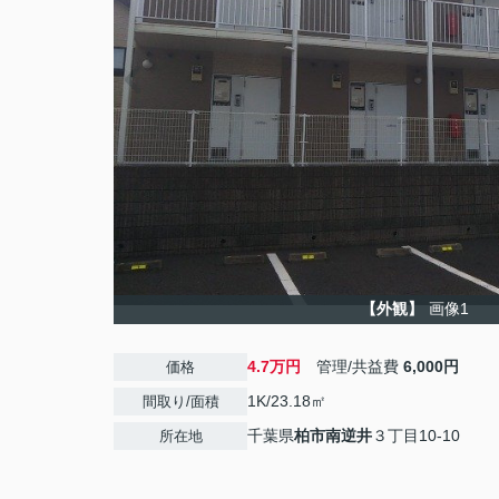
【外観】
画像1
4.7万円
管理/共益費
6,000円
価格
1K/23.18㎡
間取り/面積
千葉県
柏市
南逆井
３丁目10-10
所在地