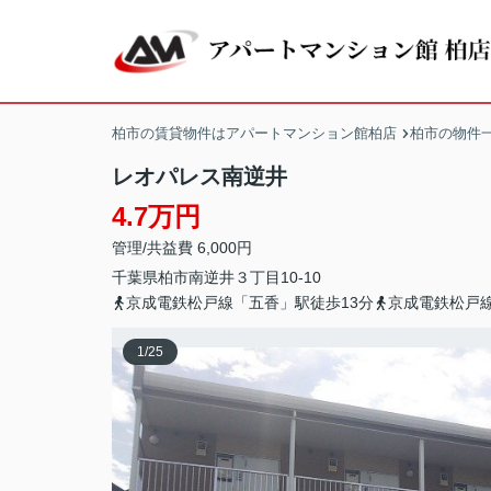
柏市の賃貸物件はアパートマンション館柏店
柏市の物件
レオパレス南逆井
4.7万円
管理/共益費 6,000円
千葉県
柏市
南逆井
３丁目10-10
京成電鉄松戸線「五香」駅徒歩13分
京成電鉄松戸線
1
/
25