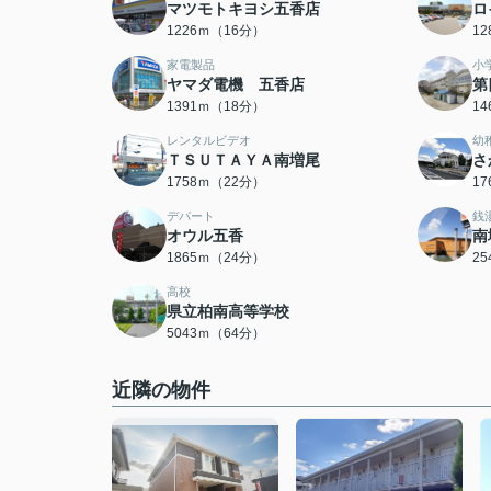
マツモトキヨシ五香店
ロ
1226ｍ（16分）
1
家電製品
小
ヤマダ電機 五香店
第
1391ｍ（18分）
1
レンタルビデオ
幼
ＴＳＵＴＡＹＡ南増尾
さ
1758ｍ（22分）
1
デパート
銭
オウル五香
南
1865ｍ（24分）
2
高校
県立柏南高等学校
5043ｍ（64分）
近隣の物件