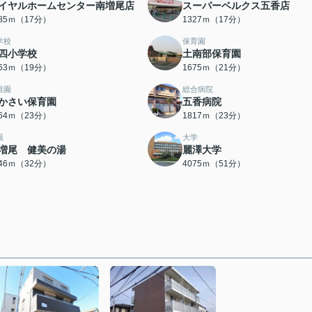
イヤルホームセンター南増尾店
スーパーベルクス五香店
285ｍ（17分）
1327ｍ（17分）
学校
保育園
四小学校
土南部保育園
463ｍ（19分）
1675ｍ（21分）
稚園
総合病院
かさい保育園
五香病院
764ｍ（23分）
1817ｍ（23分）
湯
大学
増尾 健美の湯
麗澤大学
546ｍ（32分）
4075ｍ（51分）