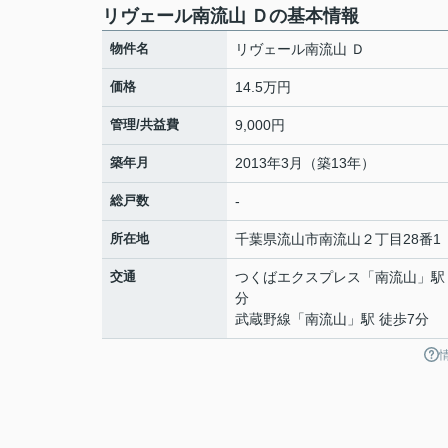
リヴェール南流山 Ｄの基本情報
物件名
リヴェール南流山 Ｄ
価格
14.5万円
管理/共益費
9,000円
築年月
2013年3月（築13年）
総戸数
-
所在地
千葉県
流山市
南流山
２丁目28番1
交通
つくばエクスプレス
「
南流山
」駅
分
武蔵野線
「
南流山
」駅 徒歩7分