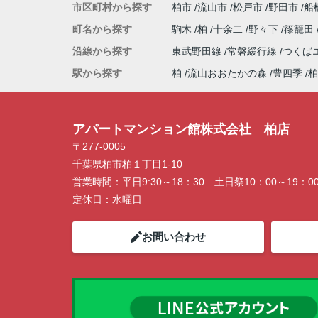
市区町村から探す
柏市
流山市
松戸市
野田市
船
町名から探す
駒木
柏
十余二
野々下
篠籠田
沿線から探す
東武野田線
常磐緩行線
つくば
駅から探す
柏
流山おおたかの森
豊四季
柏
アパートマンション館株式会社 柏店
〒277-0005
千葉県柏市柏１丁目1-10
営業時間：
平日9:30～18：30 土日祭10：00～19：0
定休日：
水曜日
お問い合わせ