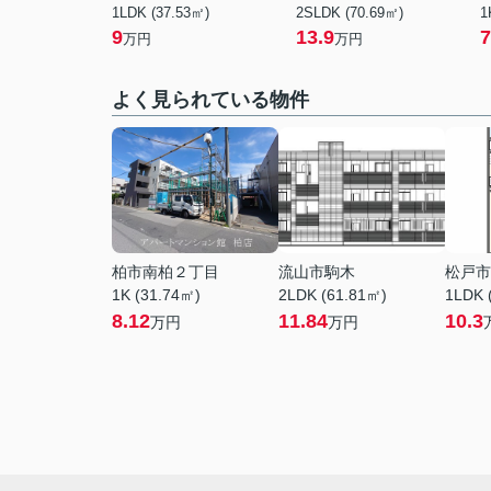
1LDK (37.53㎡)
2SLDK (70.69㎡)
1
9
13.9
7
万円
万円
よく見られている物件
柏市南柏２丁目
流山市駒木
松戸市
1K (31.74㎡)
2LDK (61.81㎡)
1LDK 
8.12
11.84
10.3
万円
万円