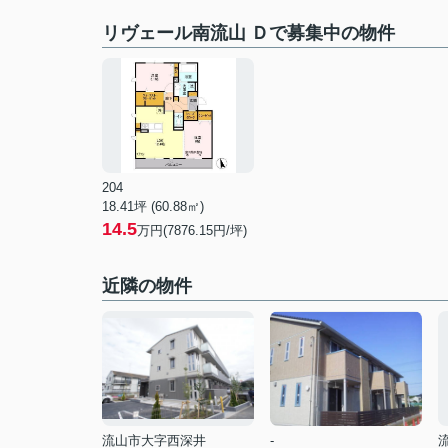
リヴェール南流山 Ｄで募集中の物件
204
18.41坪 (60.88㎡)
14.5
万円(7876.15円/坪)
近隣の物件
流山市大字西深井
-