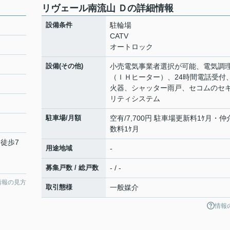
リヴェール南流山 Ｄの詳細情報
設備条件
駐輪場
CATV
オートロック
設備(その他)
小売電気事業者選択が可能、電気調
（ＩＨヒーター）、24時間電話受付
火器、シャッター雨戸、セコムのセ
リティシステム
駐車場/月額
空有/7,700円 駐車場更新料1ｹ月・仲
数料1ｹ月
 徒歩7
用途地域
-
募集戸数 / 総戸数
- / -
情報の見方
取引態様
一般媒介
情報