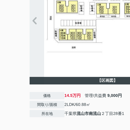
【区画図】
14.5万円
管理/共益費
9,000円
価格
2LDK/60.88㎡
間取り/面積
千葉県
流山市
南流山
２丁目28番1
所在地