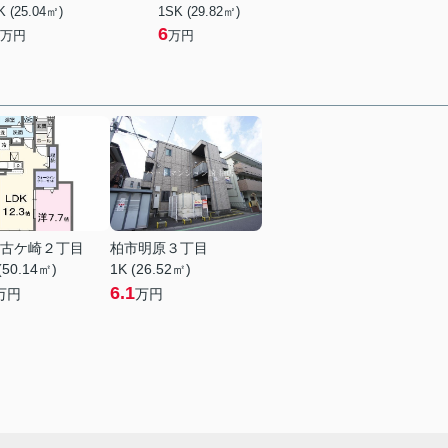
K (25.04㎡)
1SK (29.82㎡)
6
万円
万円
古ケ崎２丁目
柏市明原３丁目
(50.14㎡)
1K (26.52㎡)
6.1
万円
万円