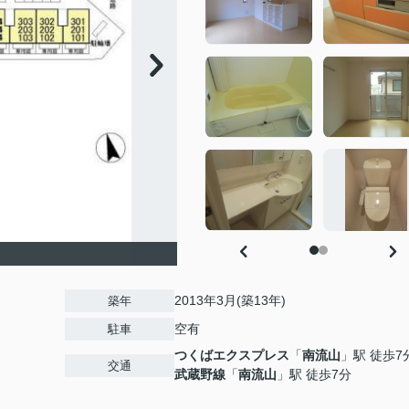
2013年3月(築13年)
築年
空有
駐車
つくばエクスプレス
「
南流山
」駅 徒歩7
交通
武蔵野線
「
南流山
」駅 徒歩7分