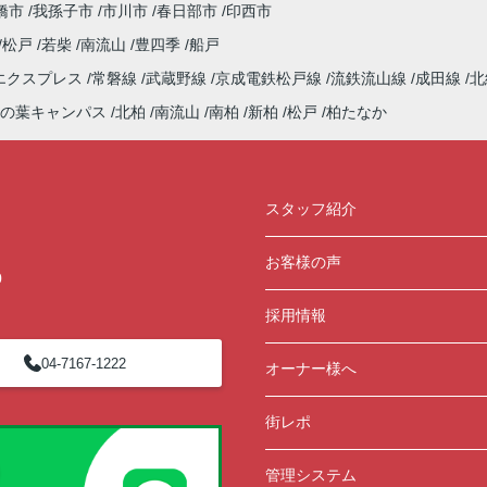
橋市
我孫子市
市川市
春日部市
印西市
松戸
若柴
南流山
豊四季
船戸
エクスプレス
常磐線
武蔵野線
京成電鉄松戸線
流鉄流山線
成田線
北
の葉キャンパス
北柏
南流山
南柏
新柏
松戸
柏たなか
スタッフ紹介
お客様の声
0
採用情報
04-7167-1222
オーナー様へ
街レポ
管理システム