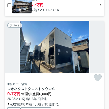
205
7.5万円
2階 / 29.00㎡ / 1K
アパート
松戸市千駄堀
レオネクストクレストタウンＧ
9.1
万円
管理/共益費6,000円
26.08㎡ (1K) /築13年 /2階建
京成電鉄松戸線「八柱」駅 徒歩7分