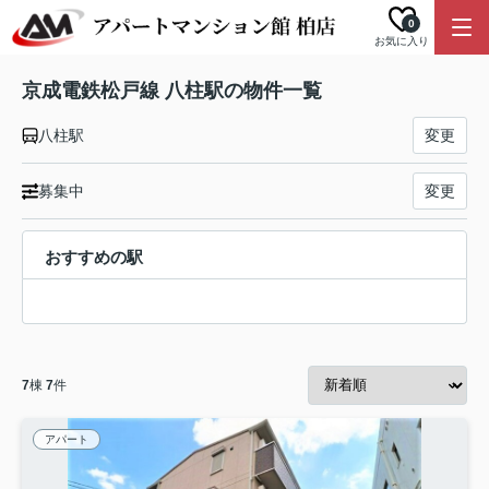
0
お気に入り
京成電鉄松戸線 八柱駅の物件一覧
八柱駅
変更
募集中
変更
おすすめの駅
7
棟
7
件
アパート