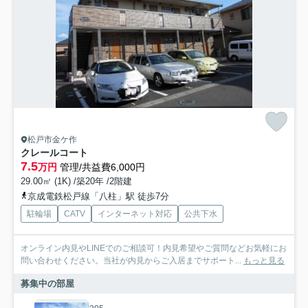
松戸市金ケ作
クレールコート
7.5
万円
管理/共益費6,000円
29.00㎡ (1K) /築20年 /2階建
京成電鉄松戸線「八柱」駅 徒歩7分
駐輪場
CATV
インターネット対応
公共下水
オンライン内見やLINEでのご相談可！内見希望やご質問などお気軽にお
問い合わせください。当社が内見からご入居までサポート...
もっと見る
募集中の部屋