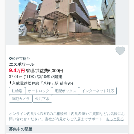
松戸市稔台
エスポワール
9.4
万円
管理/共益費6,000円
37.01㎡ (1LDK) /築10年 /3階建
京成電鉄松戸線「八柱」駅 徒歩9分
駐輪場
オートロック
宅配ボックス
インターネット対応
防犯カメラ
公共下水
オンライン内見やLINEでのご相談可！内見希望やご質問などお気軽にお
問い合わせください。当社が内見からご入居までサポート...
もっと見る
募集中の部屋