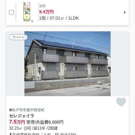
103
9.4万円
1階 / 37.01㎡ / 1LDK
アパート
松戸市常盤平西窪町
セレジェイラ
7.5
万円
管理/共益費6,000円
32.23㎡ (1R) /築11年 /2階建
京成電鉄松戸線「八柱」駅 徒歩12分