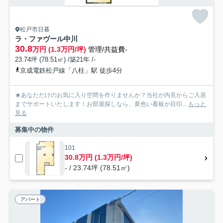
松戸市日暮
ラ・ファヴール中川
30.8
万円 (1.3万円/坪)
管理/共益費-
23.74坪 (78.51㎡) /築21年 /-
京成電鉄松戸線「八柱」駅 徒歩4分
★あなただけのお気に入り空間を作りませんか？当社が内見からご入居
までサポートいたします！お部屋探しなら、黄色い看板が目印...
もっと
見る
募集中の物件
101
30.8万円 (1.3万円/坪)
- / 23.74坪 (78.51㎡)
アパート