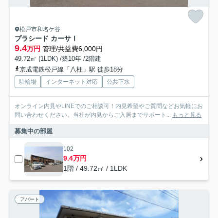
松戸市和名ケ谷
プラシード カーサⅠ
9.4
万円
管理/共益費6,000円
49.72㎡ (1LDK) /築10年 /2階建
京成電鉄松戸線「八柱」駅 徒歩18分
駐輪場
インターネット対応
公共下水
オンライン内見やLINEでのご相談可！内見希望やご質問などお気軽にお
問い合わせください。当社が内見からご入居までサポート...
もっと見る
募集中の部屋
102
9.4万円
1階 / 49.72㎡ / 1LDK
アパート