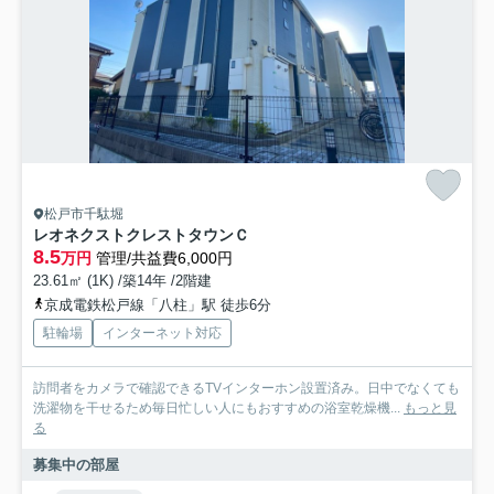
松戸市千駄堀
レオネクストクレストタウンＣ
8.5
万円
管理/共益費6,000円
23.61㎡ (1K) /築14年 /2階建
京成電鉄松戸線「八柱」駅 徒歩6分
駐輪場
インターネット対応
訪問者をカメラで確認できるTVインターホン設置済み。日中でなくても
洗濯物を干せるため毎日忙しい人にもおすすめの浴室乾燥機...
もっと見
る
募集中の部屋