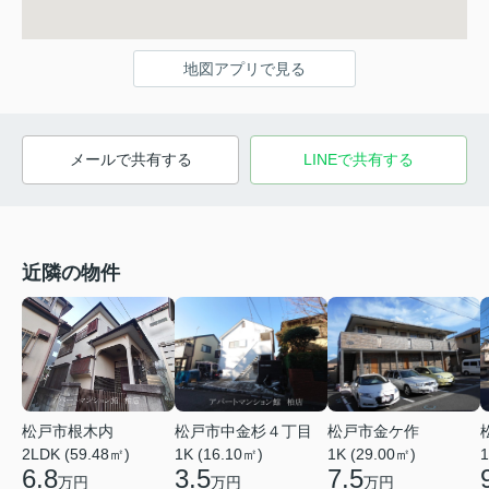
地図アプリで見る
メールで共有する
LINEで共有する
近隣の物件
松戸市根木内
松戸市中金杉４丁目
松戸市金ケ作
2LDK (59.48㎡)
1K (16.10㎡)
1K (29.00㎡)
1
6.8
3.5
7.5
万円
万円
万円