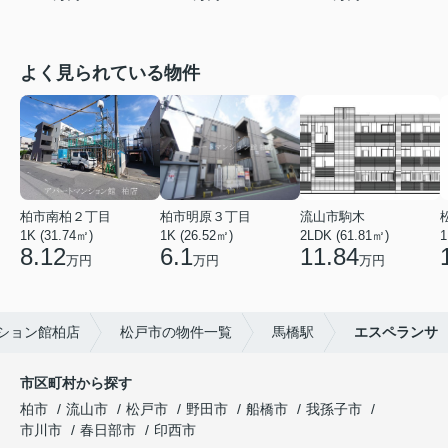
よく見られている物件
柏市南柏２丁目
柏市明原３丁目
流山市駒木
1K (31.74㎡)
1K (26.52㎡)
2LDK (61.81㎡)
1
8.12
6.1
11.84
万円
万円
万円
ション館柏店
松戸市の物件一覧
馬橋駅
エスペランサ
市区町村から探す
柏市
流山市
松戸市
野田市
船橋市
我孫子市
市川市
春日部市
印西市