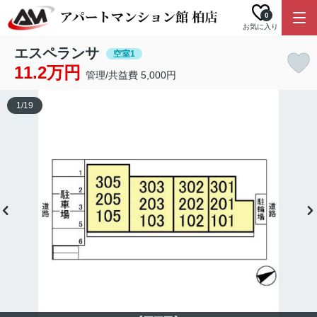
0
お気に入り
エスペランサ
空室1
11.2万円
管理/共益費 5,000円
1
/
19