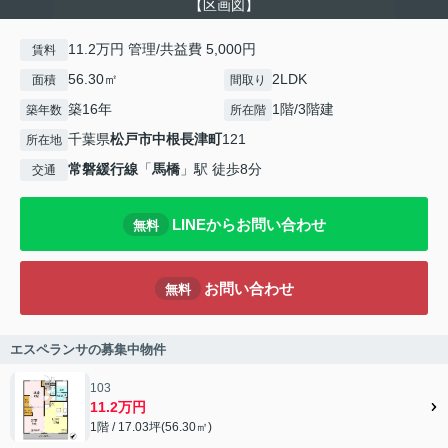
【区画図】
11.2万円 管理/共益費 5,000円
賃料
56.30㎡
2LDK
面積
間取り
築16年
1階/3階建
築年数
所在階
千葉県
松戸市
中根長津町
121
所在地
常磐緩行線
「
馬橋
」駅 徒歩8分
交通
LINEからお問い合わせ
無料
お問い合わせ
無料
エスペランサの募集中物件
103
11.2万円
1階 / 17.03坪(56.30㎡)