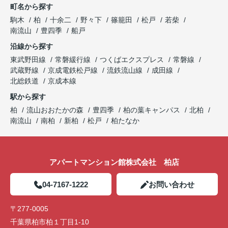
町名から探す
駒木
柏
十余二
野々下
篠籠田
松戸
若柴
南流山
豊四季
船戸
沿線から探す
東武野田線
常磐緩行線
つくばエクスプレス
常磐線
武蔵野線
京成電鉄松戸線
流鉄流山線
成田線
北総鉄道
京成本線
駅から探す
柏
流山おおたかの森
豊四季
柏の葉キャンパス
北柏
南流山
南柏
新柏
松戸
柏たなか
アパートマンション館株式会社 柏店
04-7167-1222
お問い合わせ
〒277-0005
千葉県柏市柏１丁目1-10