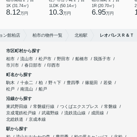
1K (31.74㎡)
1LDK (50.14㎡)
1R (20.70㎡)
2
8.12
10.3
6.95
万円
万円
万円
ョン館柏店
柏市の物件一覧
北柏駅
レオパレスＲ＆Ｔ
市区町村から探す
柏市
流山市
松戸市
野田市
船橋市
我孫子市
市川市
春日部市
印西市
町名から探す
駒木
十余二
柏
野々下
豊四季
篠籠田
若柴
松戸
南流山
船戸
沿線から探す
東武野田線
常磐緩行線
つくばエクスプレス
常磐線
京成電鉄松戸線
武蔵野線
流鉄流山線
成田線
北総鉄道
京成本線
駅から探す
柏
流山おおたかの森
豊四季
柏の葉キャンパス
北柏