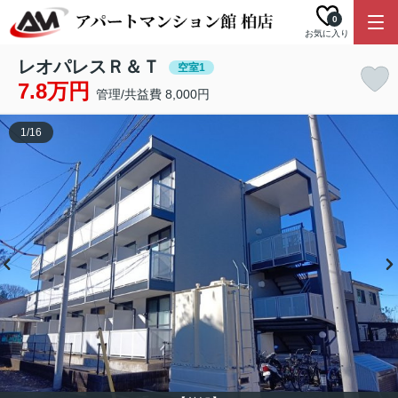
0
お気に入り
レオパレスＲ＆Ｔ
空室1
7.8万円
管理/共益費 8,000円
1
/
16