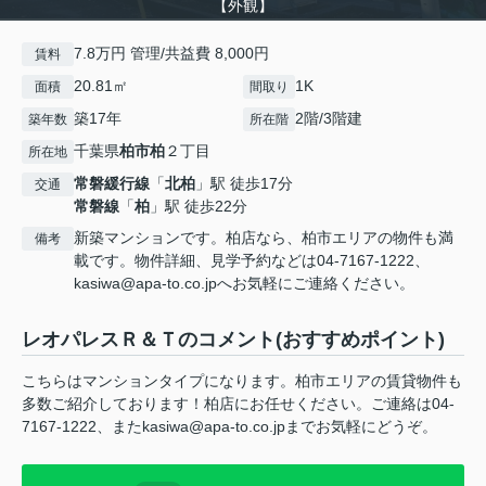
【外観】
7.8万円 管理/共益費 8,000円
賃料
20.81㎡
1K
面積
間取り
築17年
2階/3階建
築年数
所在階
千葉県
柏市
柏
２丁目
所在地
常磐緩行線
「
北柏
」駅 徒歩17分
交通
常磐線
「
柏
」駅 徒歩22分
新築マンションです。柏店なら、柏市エリアの物件も満
備考
載です。物件詳細、見学予約などは04-7167-1222、
kasiwa@apa-to.co.jpへお気軽にご連絡ください。
レオパレスＲ＆Ｔのコメント(おすすめポイント)
こちらはマンションタイプになります。柏市エリアの賃貸物件も
多数ご紹介しております！柏店にお任せください。ご連絡は04-
7167-1222、またkasiwa@apa-to.co.jpまでお気軽にどうぞ。