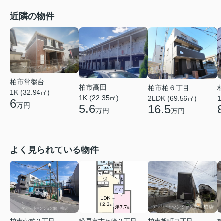
近隣の物件
柏市常盤台
柏市高田
柏市柏６丁目
1K (32.94㎡)
1K (22.35㎡)
2LDK (69.56㎡)
1
6
万円
5.6
16.5
万円
万円
よく見られている物件
柏市南柏２丁目
松戸市古ケ崎２丁目
柏市旭町２丁目