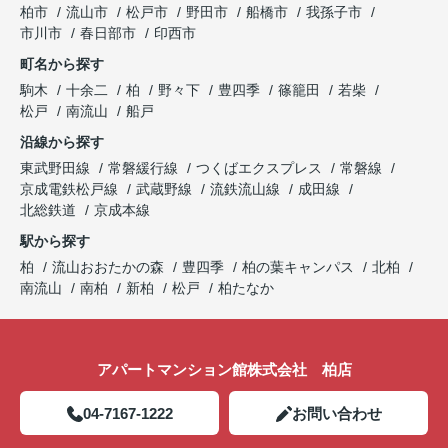
柏市
流山市
松戸市
野田市
船橋市
我孫子市
市川市
春日部市
印西市
町名から探す
駒木
十余二
柏
野々下
豊四季
篠籠田
若柴
松戸
南流山
船戸
沿線から探す
東武野田線
常磐緩行線
つくばエクスプレス
常磐線
京成電鉄松戸線
武蔵野線
流鉄流山線
成田線
北総鉄道
京成本線
駅から探す
柏
流山おおたかの森
豊四季
柏の葉キャンパス
北柏
南流山
南柏
新柏
松戸
柏たなか
アパートマンション館株式会社 柏店
04-7167-1222
お問い合わせ