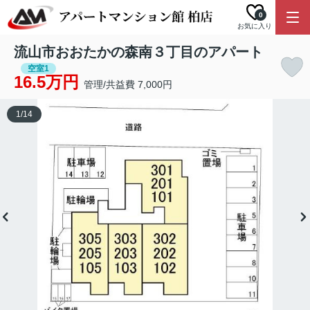
0
お気に入り
流山市おおたかの森南３丁目のアパート
空室1
16.5万円
管理/共益費 7,000円
1
/
14