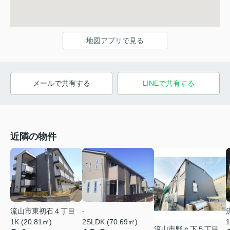
地図アプリで見る
メールで共有する
LINEで共有する
近隣の物件
流山市東初石４丁目
-
1K (20.81㎡)
2SLDK (70.69㎡)
1
流山市野々下５丁目