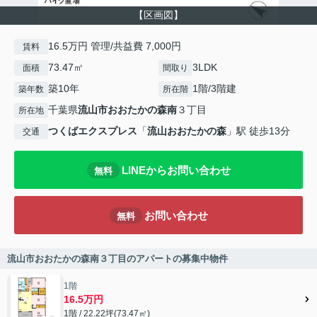
【区画図】
16.5万円 管理/共益費 7,000円
賃料
73.47㎡
3LDK
面積
間取り
築10年
1階/3階建
築年数
所在階
千葉県
流山市
おおたかの森南
３丁目
所在地
つくばエクスプレス
「
流山おおたかの森
」駅 徒歩13分
交通
LINEからお問い合わせ
無料
お問い合わせ
無料
流山市おおたかの森南３丁目のアパートの募集中物件
1階
16.5万円
1階 / 22.22坪(73.47㎡)