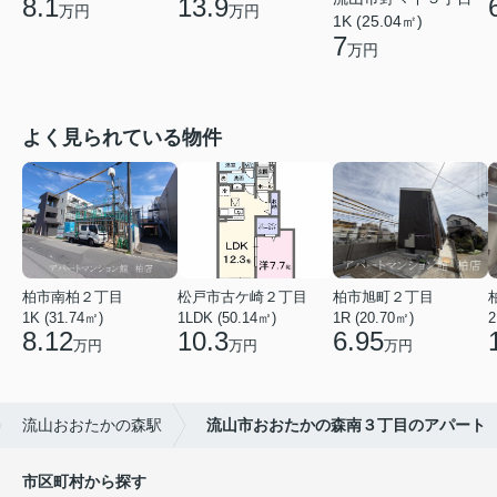
8.1
13.9
万円
万円
1K (25.04㎡)
7
万円
よく見られている物件
柏市南柏２丁目
松戸市古ケ崎２丁目
柏市旭町２丁目
1K (31.74㎡)
1LDK (50.14㎡)
1R (20.70㎡)
2
8.12
10.3
6.95
万円
万円
万円
流山おおたかの森駅
流山市おおたかの森南３丁目のアパート
市区町村から探す