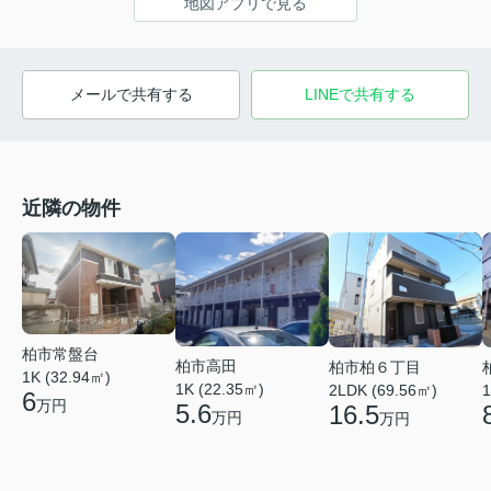
地図アプリで見る
メールで共有する
LINEで共有する
近隣の物件
柏市常盤台
柏市高田
柏市柏６丁目
1K (32.94㎡)
1K (22.35㎡)
2LDK (69.56㎡)
1
6
万円
5.6
16.5
万円
万円