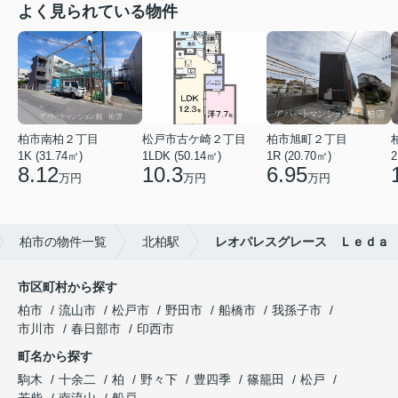
よく見られている物件
柏市南柏２丁目
松戸市古ケ崎２丁目
柏市旭町２丁目
1K (31.74㎡)
1LDK (50.14㎡)
1R (20.70㎡)
2
8.12
10.3
6.95
万円
万円
万円
柏市の物件一覧
北柏駅
レオパレスグレース Ｌｅｄａ
市区町村から探す
柏市
流山市
松戸市
野田市
船橋市
我孫子市
市川市
春日部市
印西市
町名から探す
駒木
十余二
柏
野々下
豊四季
篠籠田
松戸