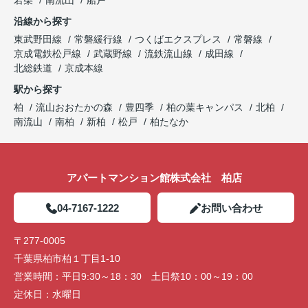
若柴
南流山
船戸
沿線から探す
東武野田線
常磐緩行線
つくばエクスプレス
常磐線
京成電鉄松戸線
武蔵野線
流鉄流山線
成田線
北総鉄道
京成本線
駅から探す
柏
流山おおたかの森
豊四季
柏の葉キャンパス
北柏
南流山
南柏
新柏
松戸
柏たなか
アパートマンション館株式会社 柏店
04-7167-1222
お問い合わせ
〒277-0005
千葉県柏市柏１丁目1-10
営業時間：
平日9:30～18：30 土日祭10：00～19：00
定休日：
水曜日