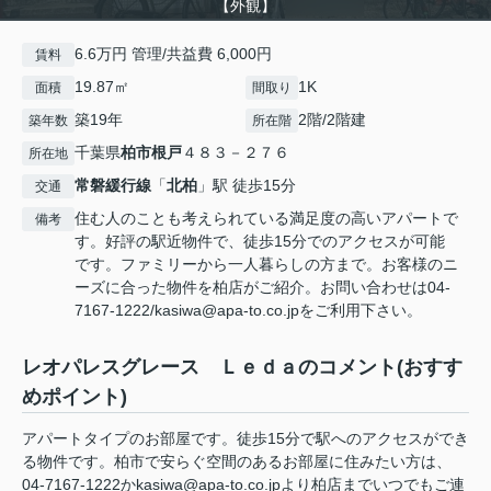
【外観】
6.6万円 管理/共益費 6,000円
賃料
19.87㎡
1K
面積
間取り
築19年
2階/2階建
築年数
所在階
千葉県
柏市
根戸
４８３－２７６
所在地
常磐緩行線
「
北柏
」駅 徒歩15分
交通
住む人のことも考えられている満足度の高いアパートで
備考
す。好評の駅近物件で、徒歩15分でのアクセスが可能
です。ファミリーから一人暮らしの方まで。お客様のニ
ーズに合った物件を柏店がご紹介。お問い合わせは04-
7167-1222/kasiwa@apa-to.co.jpをご利用下さい。
レオパレスグレース Ｌｅｄａのコメント(おすす
めポイント)
アパートタイプのお部屋です。徒歩15分で駅へのアクセスができ
る物件です。柏市で安らぐ空間のあるお部屋に住みたい方は、
04-7167-1222かkasiwa@apa-to.co.jpより柏店までいつでもご連