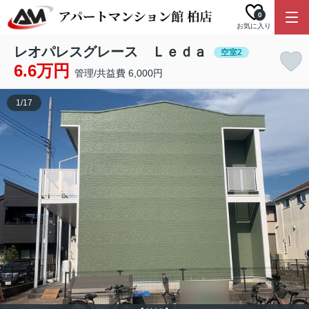
0
お気に入り
レオパレスグレース Ｌｅｄａ
空室2
6.6万円
管理/共益費 6,000円
1
/
17