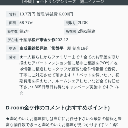
【外観】★※トリシアシリーズ 施工イメージ
10.7万円 管理/共益費 6,000円
賃料
58.77㎡
2LDK
面積
間取り
築2年
2階/2階建
築年数
所在階
千葉県
松戸市
金ケ作
202-12
所在地
京成電鉄松戸線
「
常盤平
」駅 徒歩16分
交通
★一人暮らしからファミリーまで！全てのお部屋を取り
備考
揃えたアパートマンション館に是非ご相談を(^O^)／地
域情報に精通したスタッフが豊富な物件情報量で親切、
丁寧にご対応させて頂きます！！ペットを飼いたい、初
期費用を抑えたい、ルームシェアしたいなど全てお任せ
下さい♪ 365日毎日お得なキャンペーン実施中です(^_-)-
☆
D-room金ケ作のコメント(おすすめポイント)
★満足のいくお部屋探しは当店にお任せ下さい☆最新の情報と豊
富な物件数できっと満足のいくお部屋が見つかります(´▽｀)駅