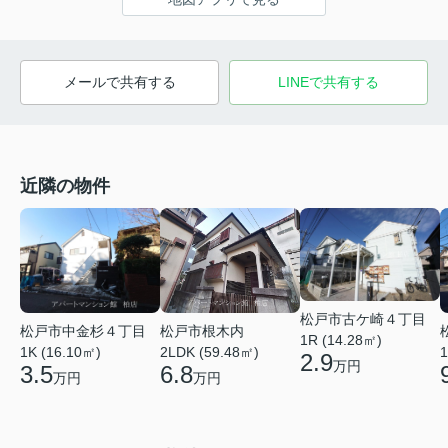
メールで共有する
LINEで共有する
近隣の物件
松戸市古ケ崎４丁目
松戸市中金杉４丁目
松戸市根木内
1R (14.28㎡)
1K (16.10㎡)
2LDK (59.48㎡)
1
2.9
万円
3.5
6.8
万円
万円