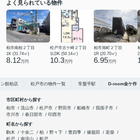
よく見られている物件
柏市南柏２丁目
松戸市古ケ崎２丁目
柏市旭町２丁目
1K (31.74㎡)
1LDK (50.14㎡)
1R (20.70㎡)
2
8.12
10.3
6.95
万円
万円
万円
ョン館柏店
松戸市の物件一覧
常盤平駅
D-room金ケ作
市区町村から探す
柏市
流山市
松戸市
野田市
船橋市
我孫子市
市川市
春日部市
印西市
町名から探す
駒木
十余二
柏
野々下
豊四季
篠籠田
若柴
松戸
南流山
船戸