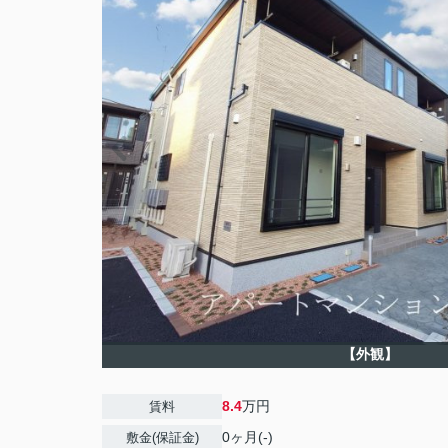
【外観】
8.4
万円
賃料
0ヶ月(-)
敷金(保証金)