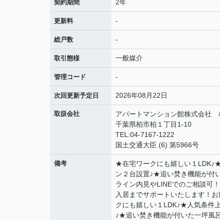
2年
契約期間
-
更新料
-
総戸数
一般媒介
取引態様
-
管理コード
2026年08月22日
次回更新予定日
取扱会社
アパートマンション館株式会社 
千葉県柏市柏１丁目1-10
TEL:04-7167-1222
国土交通大臣 (6) 第5966号
備考
★在宅ワークにも嬉しい１LDK
ン２台設置♪★追い焚き機能が付
ライン内見やLINEでのご相談
入居までサポートいたします！お
クにも嬉しい１LDK♪★人気条
♪★追い焚き機能が付いた一坪風