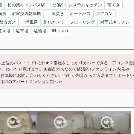
線
柏の葉キャンパス駅
北柏駅
システムキッチン
南向き
面所
浴室換気乾燥機
追焚き
オートバス
エアコン
都市ガス
一坪風呂
防犯カメラ
フローリング
対面式キッチン
置き場
駐車場
駐輪場
IHコンロ
条件上位のバス・トイレ別♪★２部屋をしっかりカバーできるエアコン２台
り、ゆったり寛げます。★都市ガスなので経済的♪／オンライン内見や
などお気軽にお問い合わせください。当社が内見からご入居までサポート
目印のアパートマンション館へ☆