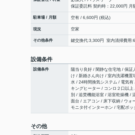
保証委託料 契約時：22,000円 
駐車場 / 月額
空有 / 6,600円 (税込)
空家
現況
その他条件
鍵交換代:3,300円 室内清掃費用:
設備条件
設備条件
陽当り良好 / 閑静な住宅地 / 保証人
け / 新婚さん向け / 室内洗濯機置場
水 / 24時間換気システム / 電気有
キングヒーター / コンロ２口以上 
別 / 追焚機能浴室 / 浴室乾燥機 /
面台 / エアコン / 床下収納 / ウォ
モニタ付インターホン / 宅配ボックス
その他