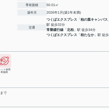
50.01㎡
専有面積
2026年1月(築1年未満)
築年月
つくばエクスプレス
「
柏の葉キャンパス
駅 徒歩32分
交通
常磐緩行線
「
北柏
」駅 徒歩34分
つくばエクスプレス
「
柏たなか
」駅 徒歩
ネット使用
料無料
末まで