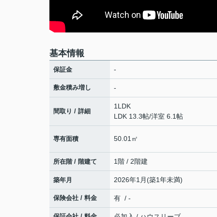
基本情報
-
保証金
敷金積み増し
-
1LDK
間取り / 詳細
LDK 13.3帖
/
洋室 6.1帖
50.01㎡
専有面積
1階 / 2階建
所在階 / 階建て
2026年1月(築1年未満)
築年月
保険会社 / 料金
有 / -
保証会社 / 料金
必加入 / ハウスリーブ