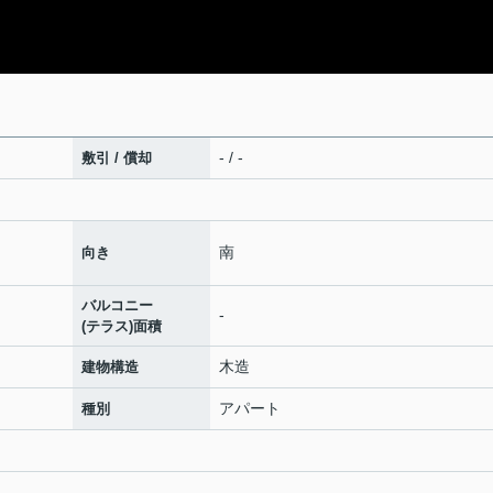
- / -
敷引 / 償却
南
向き
バルコニー
-
(テラス)面積
木造
建物構造
アパート
種別