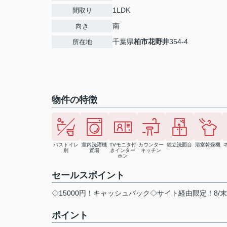
1LDK
間取り
南
向き
千葉県
柏市
花野井
354-4
所在地
物件の特徴
バストイレ
室内洗濯機
TVモニタ付
カウンター
独立洗面台
浴室乾燥機
別
置場
きインター
キッチン
ホン
セールスポイント
◇15000円！キャッシュバック◇サイト経由限定！8/
ポイント