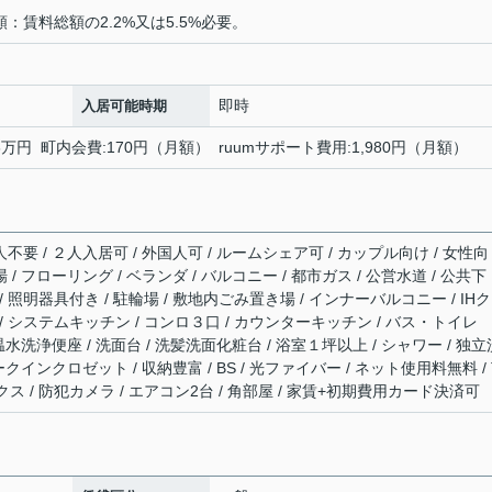
月額：賃料総額の2.2%又は5.5%必要。
即時
入居可能時期
6万円 町内会費:170円（月額） ruumサポート費用:1,980円（月額）
不要 / ２人入居可 / 外国人可 / ルームシェア可 / カップル向け / 女性向
 / フローリング / ベランダ / バルコニー / 都市ガス / 公営水道 / 公共下
 / 照明器具付き / 駐輪場 / 敷地内ごみ置き場 / インナーバルコニー / IH
/ システムキッチン / コンロ３口 / カウンターキッチン / バス・トイレ
 温水洗浄便座 / 洗面台 / 洗髪洗面化粧台 / 浴室１坪以上 / シャワー / 独立
ークインクロゼット / 収納豊富 / BS / 光ファイバー / ネット使用料無料 / 
 / 防犯カメラ / エアコン2台 / 角部屋 / 家賃+初期費用カード決済可