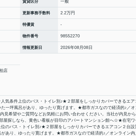
一般
賃貸区分
2.2万円
更新事務手数料
-
特優賃
98552270
物件番号
2026年08月08日
情報更新日
柏店
♪★人気条件上位のバス・トイレ別♪★２部屋をしっかりカバーできるエア
いた一坪風呂があり、ゆったり寛げます。★都市ガスなので経済的♪／オ
可！内見希望やご質問などお気軽にお問い合わせください。当社が内見か
部屋探しなら、黄色い看板が目印のアパートマンション館へ☆★在宅ワ
件上位のバス・トイレ別♪★２部屋をしっかりカバーできるエアコン２台設
呂があり、ゆったり寛げます。★都市ガスなので経済的♪／オンライン内