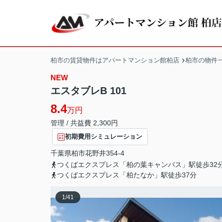
柏市の賃貸物件はアパートマンション館柏店
柏市の物件
NEW
エスタブレB 101
8.4
万円
管理 / 共益費 2,300円
初期費用シミュレーション
千葉県
柏市
花野井
354-4
つくばエクスプレス「柏の葉キャンパス」駅徒歩32
つくばエクスプレス「柏たなか」駅徒歩37分
1
/
41