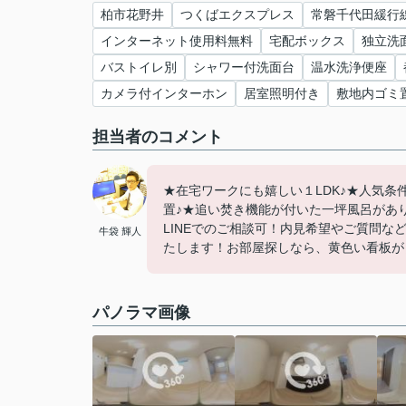
柏市花野井
つくばエクスプレス
常磐千代田緩行
インターネット使用料無料
宅配ボックス
独立洗
バストイレ別
シャワー付洗面台
温水洗浄便座
カメラ付インターホン
居室照明付き
敷地内ゴミ
担当者のコメント
★在宅ワークにも嬉しい１LDK♪★人気
置♪★追い焚き機能が付いた一坪風呂があ
LINEでのご相談可！内見希望やご質問
牛袋 輝人
たします！お部屋探しなら、黄色い看板が
パノラマ画像