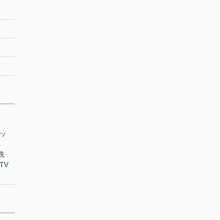
クッ
洗
TV