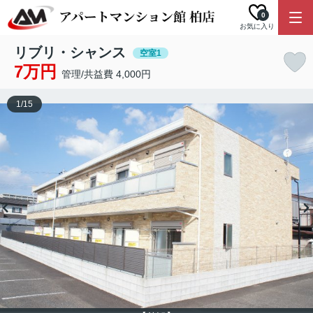
0
お気に入り
リブリ・シャンス
空室1
7万円
管理/共益費 4,000円
1
/
15