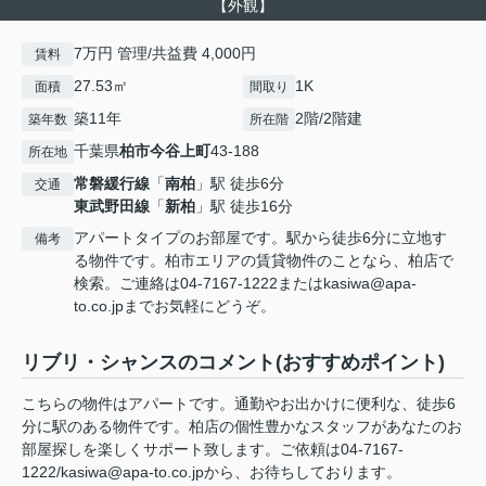
【外観】
7万円 管理/共益費 4,000円
賃料
27.53㎡
1K
面積
間取り
築11年
2階/2階建
築年数
所在階
千葉県
柏市
今谷上町
43-188
所在地
常磐緩行線
「
南柏
」駅 徒歩6分
交通
東武野田線
「
新柏
」駅 徒歩16分
アパートタイプのお部屋です。駅から徒歩6分に立地す
備考
る物件です。柏市エリアの賃貸物件のことなら、柏店で
検索。ご連絡は04-7167-1222またはkasiwa@apa-
to.co.jpまでお気軽にどうぞ。
リブリ・シャンスのコメント(おすすめポイント)
こちらの物件はアパートです。通勤やお出かけに便利な、徒歩6
分に駅のある物件です。柏店の個性豊かなスタッフがあなたのお
部屋探しを楽しくサポート致します。ご依頼は04-7167-
1222/kasiwa@apa-to.co.jpから、お待ちしております。