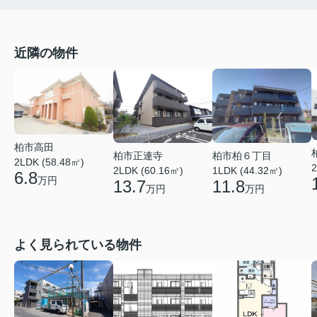
近隣の物件
柏市高田
柏市正連寺
柏市柏６丁目
2LDK (58.48㎡)
2
2LDK (60.16㎡)
1LDK (44.32㎡)
6.8
万円
13.7
11.8
万円
万円
よく見られている物件