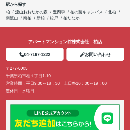
駅から探す
柏
流山おおたかの森
豊四季
柏の葉キャンパス
北柏
南流山
南柏
新柏
松戸
柏たなか
アパートマンション館株式会社 柏店
04-7167-1222
お問い合わせ
〒277-0005
千葉県柏市柏１丁目1-10
営業時間：
平日9:30～18：30 土日祭10：00～19：00
定休日：
水曜日