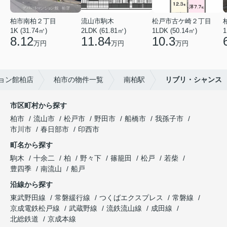
柏市南柏２丁目
流山市駒木
松戸市古ケ崎２丁目
1K (31.74㎡)
2LDK (61.81㎡)
1LDK (50.14㎡)
1
8.12
11.84
10.3
万円
万円
万円
ョン館柏店
柏市の物件一覧
南柏駅
リブリ・シャンス
市区町村から探す
柏市
流山市
松戸市
野田市
船橋市
我孫子市
市川市
春日部市
印西市
町名から探す
駒木
十余二
柏
野々下
篠籠田
松戸
若柴
豊四季
南流山
船戸
沿線から探す
東武野田線
常磐緩行線
つくばエクスプレス
常磐線
京成電鉄松戸線
武蔵野線
流鉄流山線
成田線
北総鉄道
京成本線