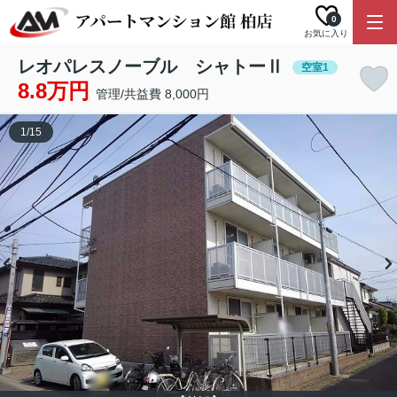
0
お気に入り
レオパレスノーブル シャトーⅡ
空室1
8.8万円
管理/共益費 8,000円
1
/
15