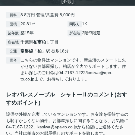
【外観】
8.8万円 管理/共益費 8,000円
賃料
20.81㎡
1K
面積
間取り
築15年
2階/3階建
築年数
所在階
千葉県
柏市
柏
１丁目
所在地
常磐線
「
柏
」駅 徒歩18分
交通
こちらの物件はマンションです。新生活のスタートに欠
備考
かせないお部屋探し。柏店が全力でサポートします。住
まい探しのご用命は04-7167-1222/kasiwa@apa-
to.co.jpまで、お待ちしております。
レオパレスノーブル シャトーⅡのコメント(おす
すめポイント)
設備や外観が充実しているマンションです。お友達を招待するの
も恥ずかしくない物件。お部屋探しに関することなら、お気軽に
04-7167-1222、kasiwa@apa-to.co.jpから柏店にご連絡くださ
い。当社は柏市のお部屋探しのサポートを致します。