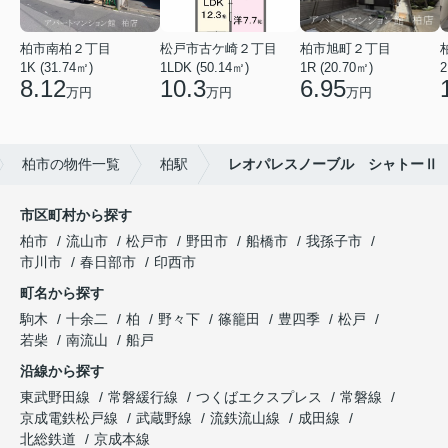
柏市南柏２丁目
松戸市古ケ崎２丁目
柏市旭町２丁目
1K (31.74㎡)
1LDK (50.14㎡)
1R (20.70㎡)
2
8.12
10.3
6.95
万円
万円
万円
柏市の物件一覧
柏駅
レオパレスノーブル シャトーⅡ
市区町村から探す
柏市
流山市
松戸市
野田市
船橋市
我孫子市
市川市
春日部市
印西市
町名から探す
駒木
十余二
柏
野々下
篠籠田
豊四季
松戸
若柴
南流山
船戸
沿線から探す
東武野田線
常磐緩行線
つくばエクスプレス
常磐線
京成電鉄松戸線
武蔵野線
流鉄流山線
成田線
北総鉄道
京成本線