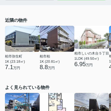
近隣の物件
柏市しいの木台５丁目
柏市弥生町
柏市柏
1LDK (49.50㎡)
1
1K (23.18㎡)
1K (20.81㎡)
6.95
万円
7.1
8.8
万円
万円
よく見られている物件