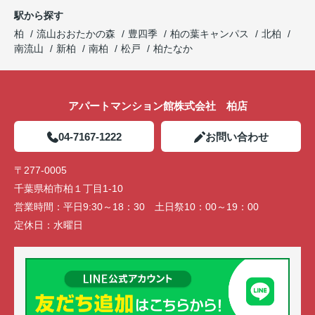
駅から探す
柏
流山おおたかの森
豊四季
柏の葉キャンパス
北柏
南流山
新柏
南柏
松戸
柏たなか
アパートマンション館株式会社 柏店
04-7167-1222
お問い合わせ
〒277-0005
千葉県柏市柏１丁目1-10
営業時間：
平日9:30～18：30 土日祭10：00～19：00
定休日：
水曜日