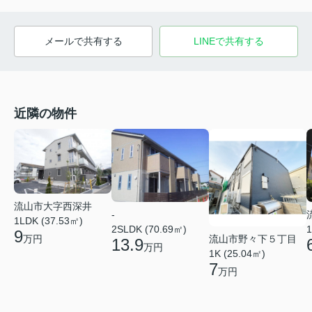
メールで共有する
LINEで共有する
近隣の物件
流山市大字西深井
-
1LDK (37.53㎡)
2SLDK (70.69㎡)
1
9
万円
流山市野々下５丁目
13.9
万円
1K (25.04㎡)
7
万円