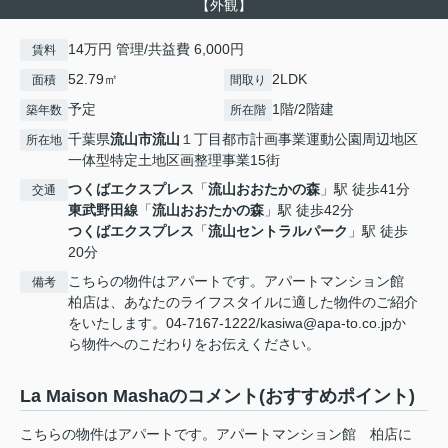
【外観】
14万円 管理/共益費 6,000円
賃料
52.79㎡
2LDK
面積
間取り
予定
1階/2階建
築年数
所在階
千葉県
流山市
流山
１丁目都市計画事業運動公園周辺地区
所在地
一体型特定土地区画整理事業15街
つくばエクスプレス
「
流山おおたかの森
」駅 徒歩41分
交通
東武野田線
「
流山おおたかの森
」駅 徒歩42分
つくばエクスプレス
「
流山セントラルパーク
」駅 徒歩
20分
こちらの物件はアパートです。アパートマンション館
備考
柏店は、あなたのライフスタイルに適した物件のご紹介
をいたします。04-7167-1222/kasiwa@apa-to.co.jpか
ら物件へのこだわりをお伝えください。
La Maison Mashaのコメント(おすすめポイント)
こちらの物件はアパートです。アパートマンション館 柏店に