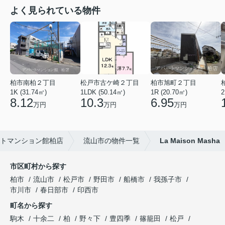
よく見られている物件
柏市南柏２丁目
松戸市古ケ崎２丁目
柏市旭町２丁目
1K (31.74㎡)
1LDK (50.14㎡)
1R (20.70㎡)
2
8.12
10.3
6.95
万円
万円
万円
トマンション館柏店
流山市の物件一覧
La Maison Masha
市区町村から探す
柏市
流山市
松戸市
野田市
船橋市
我孫子市
市川市
春日部市
印西市
町名から探す
駒木
十余二
柏
野々下
豊四季
篠籠田
松戸