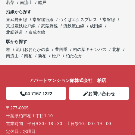
若柴
南流山
船戸
沿線から探す
東武野田線
常磐緩行線
つくばエクスプレス
常磐線
京成電鉄松戸線
武蔵野線
流鉄流山線
成田線
北総鉄道
京成本線
駅から探す
柏
流山おおたかの森
豊四季
柏の葉キャンパス
北柏
南流山
南柏
新柏
松戸
柏たなか
アパートマンション館株式会社 柏店
04-7167-1222
お問い合わせ
〒277-0005
千葉県柏市柏１丁目1-10
営業時間：
平日9:30～18：30 土日祭10：00～19：00
定休日：
水曜日