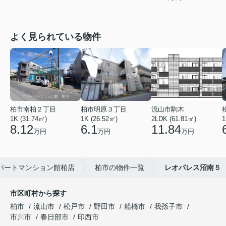
よく見られている物件
柏市南柏２丁目
柏市明原３丁目
流山市駒木
1K (31.74㎡)
1K (26.52㎡)
2LDK (61.81㎡)
1
8.12
6.1
11.84
万円
万円
万円
パートマンション館柏店
柏市の物件一覧
レオパレス沼南５
市区町村から探す
柏市
流山市
松戸市
野田市
船橋市
我孫子市
市川市
春日部市
印西市