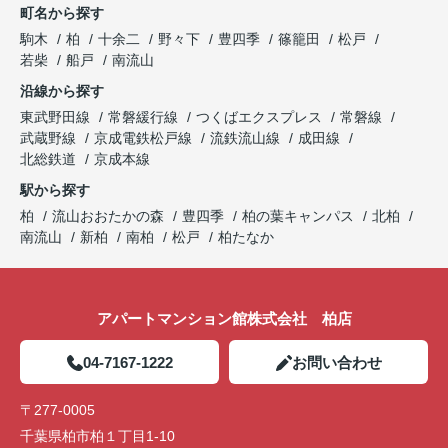
町名から探す
駒木
柏
十余二
野々下
豊四季
篠籠田
松戸
若柴
船戸
南流山
沿線から探す
東武野田線
常磐緩行線
つくばエクスプレス
常磐線
武蔵野線
京成電鉄松戸線
流鉄流山線
成田線
北総鉄道
京成本線
駅から探す
柏
流山おおたかの森
豊四季
柏の葉キャンパス
北柏
南流山
新柏
南柏
松戸
柏たなか
アパートマンション館株式会社 柏店
04-7167-1222
お問い合わせ
〒277-0005
千葉県柏市柏１丁目1-10