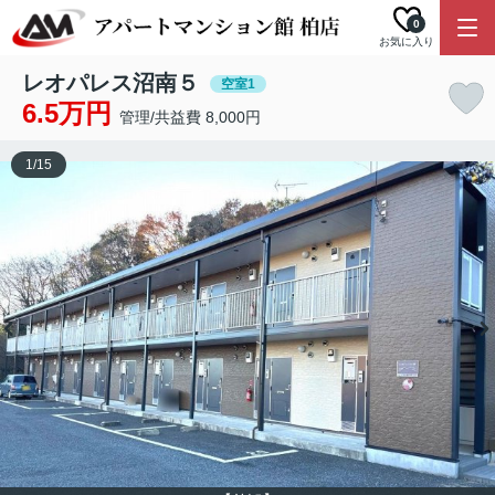
0
お気に入り
レオパレス沼南５
空室1
6.5万円
管理/共益費 8,000円
1
/
15