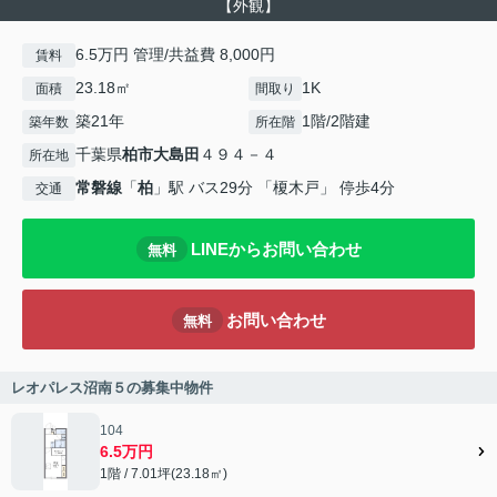
【外観】
6.5万円 管理/共益費 8,000円
賃料
23.18㎡
1K
面積
間取り
築21年
1階/2階建
築年数
所在階
千葉県
柏市
大島田
４９４－４
所在地
常磐線
「
柏
」駅 バス29分 「榎木戸」 停歩4分
交通
LINEからお問い合わせ
無料
お問い合わせ
無料
レオパレス沼南５の募集中物件
104
6.5万円
1階 / 7.01坪(23.18㎡)