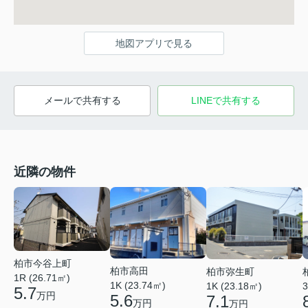
地図アプリで見る
メールで共有する
LINEで共有する
近隣の物件
柏市今谷上町
柏市高田
柏市弥生町
1R (26.71㎡)
1K (23.74㎡)
1K (23.18㎡)
3
5.7
万円
5.6
7.1
万円
万円