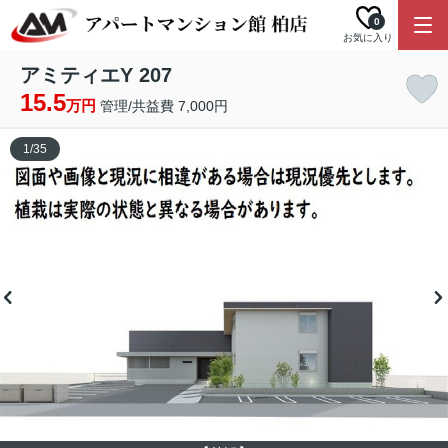
0
お気に入り
アミティエY 207
15.5
万円
管理/共益費 7,000円
1
/
35