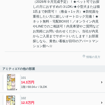
（2026年９月完成予定）！★ペット可でお探
しの方におすすめの３LDK♪★小型犬または猫
1匹まで飼育可！（敷金＋1ヶ月）★防犯面を
重視したい方に嬉しいオートロック完備！★
ネット無料・宅配BOX付！／オンライン内見
やLINEでのご相談可！内見希望やご質問など
お気軽にお問い合わせください。当社が内見
からご入居までサポートいたします！お部屋
探しなら、黄色い看板が目印のアパートマン
ション館へ☆
情報の見方
アミティエYの他の部屋
101
14.3万円
1階 / 68.04㎡ / 3LDK
102
12.5万円