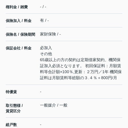
- / -
権利金 / 雑費
有 / -
保険加入 / 料金
家財保険 / -
保険名 / 保険期間
必加入
保証会社 / 料金
その他
65歳以上の方の契約は定期借家契約、機関保
証加入必須となります。 初回保証料：月額賃
料等合計額×100％,更新：２万円／1年 機関保
証料は月額賃料等総額の３.４％＋800円/月
-
特優賃
一般媒介 / 一般
取引態様 /
賃貸区分
-
総戸数