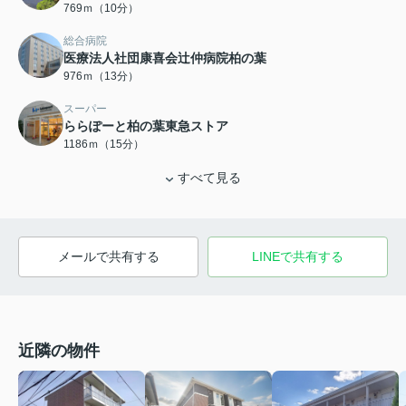
769ｍ（10分）
総合病院
医療法人社団康喜会辻仲病院柏の葉
976ｍ（13分）
スーパー
ららぽーと柏の葉東急ストア
1186ｍ（15分）
すべて見る
メールで共有する
LINEで共有する
近隣の物件