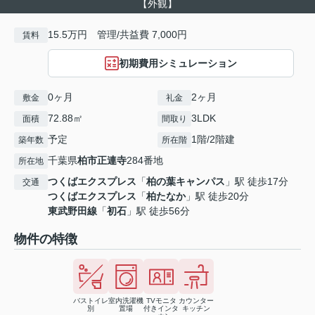
【外観】
15.5万円 管理/共益費 7,000円
賃料
初期費用シミュレーション
0ヶ月
2ヶ月
敷金
礼金
72.88㎡
3LDK
面積
間取り
予定
1階/2階建
築年数
所在階
千葉県
柏市
正連寺
284番地
所在地
つくばエクスプレス
「
柏の葉キャンパス
」駅 徒歩17分
交通
つくばエクスプレス
「
柏たなか
」駅 徒歩20分
東武野田線
「
初石
」駅 徒歩56分
物件の特徴
バストイレ
室内洗濯機
TVモニタ
カウンター
別
置場
付きインタ
キッチン