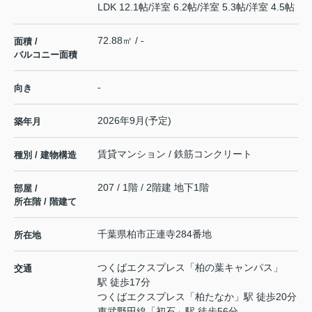
LDK 12.1帖
/
洋室 6.2帖
/
洋室 5.3帖
/
洋室 4.5帖
72.88㎡ / -
面積 /
バルコニー面積
-
向き
2026年9月(予定)
築年月
賃貸マンション / 鉄筋コンクリート
種別 / 建物構造
207 / 1階 / 2階建 地下1階
部屋 /
所在階 / 階建て
千葉県
柏市
正連寺
284番地
所在地
つくばエクスプレス
「
柏の葉キャンパス
」
交通
駅 徒歩17分
つくばエクスプレス
「
柏たなか
」駅 徒歩20分
東武野田線
「
初石
」駅 徒歩56分