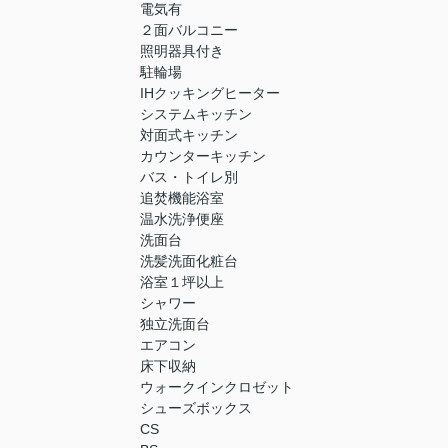
電気有
２面バルコニー
照明器具付き
駐輪場
IHクッキングヒーター
システムキッチン
対面式キッチン
カウンターキッチン
バス・トイレ別
追焚機能浴室
温水洗浄便座
洗面台
洗髪洗面化粧台
浴室１坪以上
シャワー
独立洗面台
エアコン
床下収納
ウォークインクロゼット
シューズボックス
CS