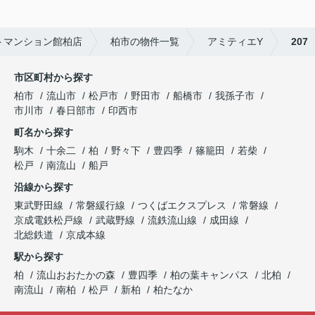
トマンション館柏店
柏市の物件一覧
アミティエY
207
市区町村から探す
柏市
流山市
松戸市
野田市
船橋市
我孫子市
市川市
春日部市
印西市
町名から探す
駒木
十余二
柏
野々下
豊四季
篠籠田
若柴
松戸
南流山
船戸
沿線から探す
東武野田線
常磐緩行線
つくばエクスプレス
常磐線
京成電鉄松戸線
武蔵野線
流鉄流山線
成田線
北総鉄道
京成本線
駅から探す
柏
流山おおたかの森
豊四季
柏の葉キャンパス
北柏
南流山
南柏
松戸
新柏
柏たなか