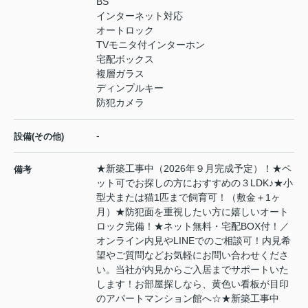
BS
インターネット対応
オートロック
TVモニタ付インターホン
宅配ボックス
複層ガラス
ディンプルキー
防犯カメラ
-
設備(その他)
★新築工事中（2026年９月完成予定）！★ペ
備考
ット可でお探しの方におすすめの３LDK♪★小
型犬または猫1匹まで飼育可！（敷金＋1ヶ
月）★防犯面を重視したい方に嬉しいオート
ロック完備！★ネット無料・宅配BOX付！／
オンライン内見やLINEでのご相談可！内見希
望やご質問などお気軽にお問い合わせくださ
い。当社が内見からご入居までサポートいた
します！お部屋探しなら、黄色い看板が目印
のアパートマンション館へ☆★新築工事中