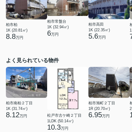
柏市常盤台
柏市高田
柏市柏
1K (32.94㎡)
1K (22.35㎡)
1K (20.81㎡)
1
6
万円
5.6
8.8
万円
万円
よく見られている物件
柏市南柏２丁目
柏市旭町２丁目
1K (31.74㎡)
1R (20.70㎡)
2
8.12
6.95
松戸市古ケ崎２丁目
万円
万円
1LDK (50.14㎡)
10.3
万円