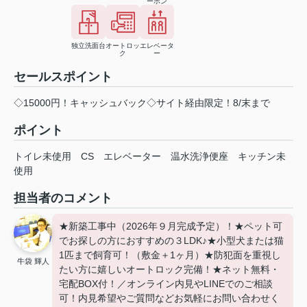
ーホン
独立洗面台
オートロッ
エレベータ
ク
ー
セールスポイント
◇15000円！キャッシュバック◇サイト経由限定！8/末まで
ポイント
トイレ未使用
CS
エレベーター
温水洗浄便座
キッチン未
使用
担当者のコメント
★新築工事中（2026年９月完成予定）！★ペット可
でお探しの方におすすめの３LDK♪★小型犬または猫
1匹まで飼育可！（敷金＋1ヶ月）★防犯面を重視し
牛袋 輝人
たい方に嬉しいオートロック完備！★ネット無料・
宅配BOX付！／オンライン内見やLINEでのご相談
可！内見希望やご質問などお気軽にお問い合わせく