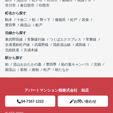
柏市
流山市
松戸市
野田市
船橋市
我孫子市
市川市
春日部市
印西市
町名から探す
駒木
十余二
柏
野々下
篠籠田
松戸
若柴
豊四季
南流山
船戸
沿線から探す
東武野田線
常磐緩行線
つくばエクスプレス
常磐線
京成電鉄松戸線
武蔵野線
流鉄流山線
成田線
北総鉄道
京成本線
駅から探す
柏
流山おおたかの森
豊四季
柏の葉キャンパス
北柏
南流山
新柏
南柏
松戸
柏たなか
アパートマンション館株式会社 柏店
04-7167-1222
お問い合わせ