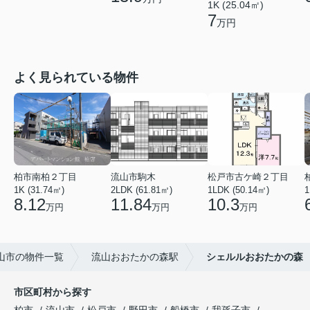
1K (25.04㎡)
7
万円
よく見られている物件
柏市南柏２丁目
流山市駒木
松戸市古ケ崎２丁目
1K (31.74㎡)
2LDK (61.81㎡)
1LDK (50.14㎡)
1
8.12
11.84
10.3
万円
万円
万円
山市の物件一覧
流山おおたかの森駅
シェルルおおたかの森
市区町村から探す