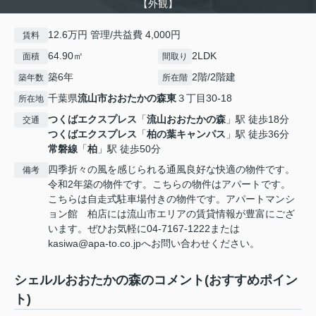
【外観】
12.6万円 管理/共益費 4,000円
賃料
64.90㎡
2LDK
面積
間取り
築6年
2階/2階建
築年数
所在階
千葉県
流山市
おおたかの森東
３丁目30-18
所在地
つくばエクスプレス
「
流山おおたかの森
」駅 徒歩18分
交通
つくばエクスプレス
「
柏の葉キャンパス
」駅 徒歩36分
常磐線
「
柏
」駅 徒歩50分
四季折々の風を感じられる通風良好な快適の物件です。
備考
令和2年築の物件です。こちらの物件はアパートです。
こちらは自走式駐車場付きの物件です。アパートマンシ
ョン館 柏店には流山市エリアの賃貸情報が豊富にござ
います。ぜひお気軽に04-7167-1222または
kasiwa@apa-to.co.jpへお問い合わせください。
シェルルおおたかの森のコメント(おすすめポイン
ト)