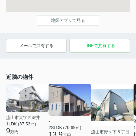
地図アプリで見る
メールで共有する
LINEで共有する
近隣の物件
流山市大字西深井
-
1LDK (37.53㎡)
2SLDK (70.69㎡)
1
9
万円
流山市野々下５丁目
13.9
万円